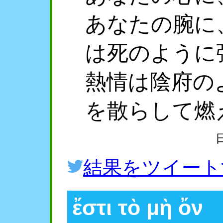
あなたの腕に
は死のように
熱情は陰府の
を散らして燃
結果をツイート
ἔστι τὸ μὴ ὄν