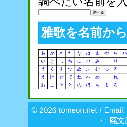
調べたい名前を
雅歌を名前か
あ
か
さ
た
な
は
ま
や
ら
わ
い
き
し
ち
に
ひ
み
り
う
く
す
つ
ぬ
ふ
む
ゆ
る
え
け
せ
て
ね
へ
め
れ
お
こ
そ
と
の
ほ
も
よ
ろ
© 2026 tomeon.net / Email
ト:
廃文