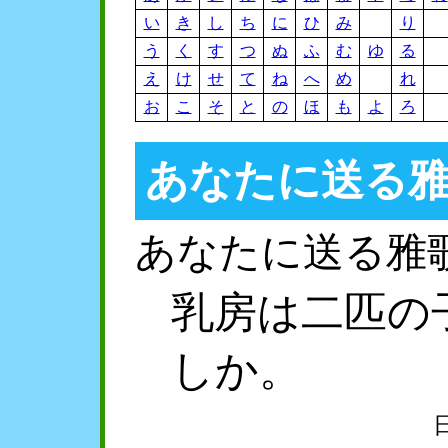
い
き
し
ち
に
ひ
み
り
う
く
す
つ
ぬ
ふ
む
ゆ
る
え
け
せ
て
ね
へ
め
れ
お
こ
そ
と
の
ほ
も
よ
ろ
あなたに送る
あなたに送る雅
乳房は二匹の
しか。