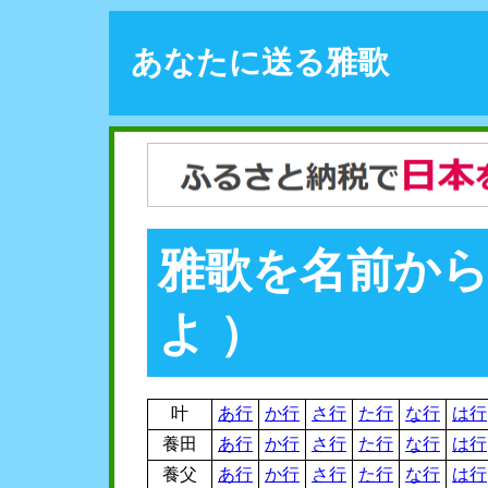
あなたに送る雅歌
雅歌を名前から
よ ）
叶
あ行
か行
さ行
た行
な行
は行
養田
あ行
か行
さ行
た行
な行
は行
養父
あ行
か行
さ行
た行
な行
は行