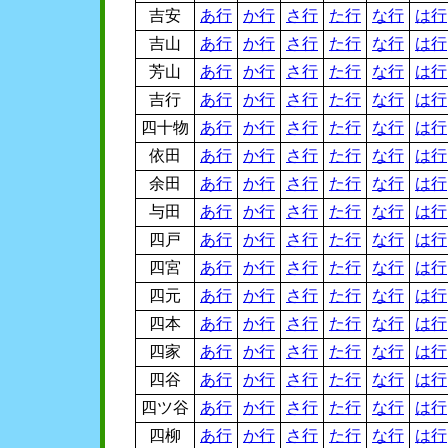
吉安
あ行
か行
さ行
た行
な行
は行
吉山
あ行
か行
さ行
た行
な行
は行
芳山
あ行
か行
さ行
た行
な行
は行
吉行
あ行
か行
さ行
た行
な行
は行
四十物
あ行
か行
さ行
た行
な行
は行
依田
あ行
か行
さ行
た行
な行
は行
余田
あ行
か行
さ行
た行
な行
は行
与田
あ行
か行
さ行
た行
な行
は行
四戸
あ行
か行
さ行
た行
な行
は行
四宮
あ行
か行
さ行
た行
な行
は行
四元
あ行
か行
さ行
た行
な行
は行
四本
あ行
か行
さ行
た行
な行
は行
四家
あ行
か行
さ行
た行
な行
は行
四谷
あ行
か行
さ行
た行
な行
は行
四ツ谷
あ行
か行
さ行
た行
な行
は行
四柳
あ行
か行
さ行
た行
な行
は行