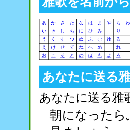
雅歌を名前か
あ
か
さ
た
な
は
ま
や
ら
わ
い
き
し
ち
に
ひ
み
り
う
く
す
つ
ぬ
ふ
む
ゆ
る
え
け
せ
て
ね
へ
め
れ
お
こ
そ
と
の
ほ
も
よ
ろ
あなたに送る
あなたに送る雅
朝になったら