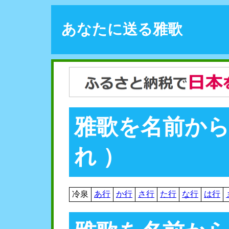
あなたに送る雅歌
雅歌を名前から
れ ）
冷泉
あ行
か行
さ行
た行
な行
は行