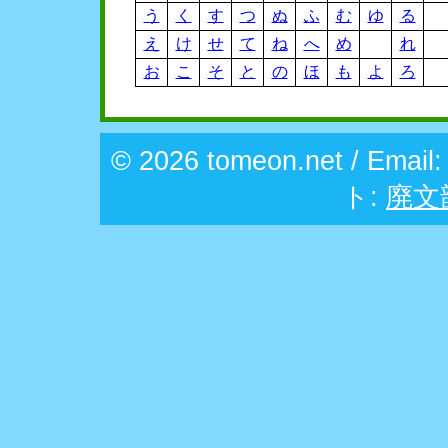
う
く
す
つ
ぬ
ふ
む
ゆ
る
え
け
せ
て
ね
へ
め
れ
お
こ
そ
と
の
ほ
も
よ
ろ
© 2026 tomeon.net / Email
ト:
廃文