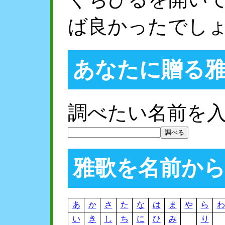
ば良かったでし
あなたに贈る
調べたい名前を
雅歌を名前か
あ
か
さ
た
な
は
ま
や
ら
わ
い
き
し
ち
に
ひ
み
り