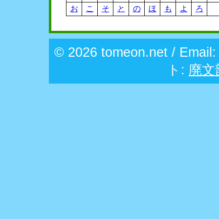
お
こ
そ
と
の
ほ
も
よ
ろ
© 2026 tomeon.net / Email
ト:
廃文