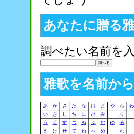
あなたに贈る
調べたい名前を
雅歌を名前か
あ
か
さ
た
な
は
ま
や
ら
わ
い
き
し
ち
に
ひ
み
り
う
く
す
つ
ぬ
ふ
む
ゆ
る
え
け
せ
て
ね
へ
め
れ