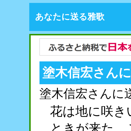
あなたに送る雅歌
塗木信宏さん
塗木信宏さんに
花は地に咲き
ときが来た。