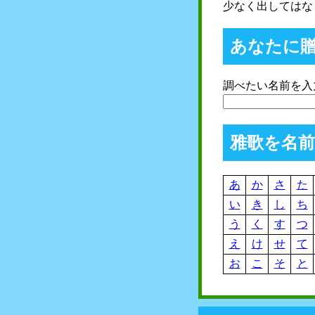
少なく出してはな
あなたに
調べたい名前を入
雅歌を名
あ
か
さ
た
い
き
し
ち
う
く
す
つ
え
け
せ
て
お
こ
そ
と