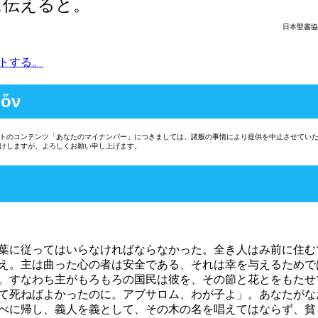
に伝えると。
日本聖書協
トする。
 ὄν
トのコンテンツ「あなたのマイナンバー」につきましては、諸般の事情により提供を中止させてい
けしますが、よろしくお願い申し上げます。
葉に従ってはいらなければならなかった。全き人はみ前に住む
え。主は曲った心の者は安全である、それは幸を与えるためで
。すなわち主がもろもろの国民は彼を、その節と花とをもたせ
て死ねばよかったのに。アブサロム、わが子よ」。あなたがな
べに帰し、義人を義として、その木の名を唱えてはならず、貧