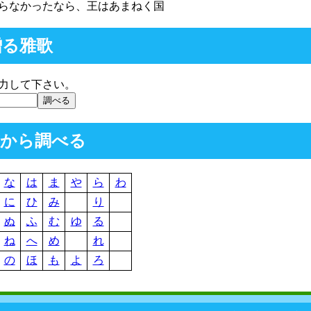
らなかったなら、王はあまねく国
贈る雅歌
力して下さい。
前から調べる
な
は
ま
や
ら
わ
に
ひ
み
り
ぬ
ふ
む
ゆ
る
ね
へ
め
れ
の
ほ
も
よ
ろ