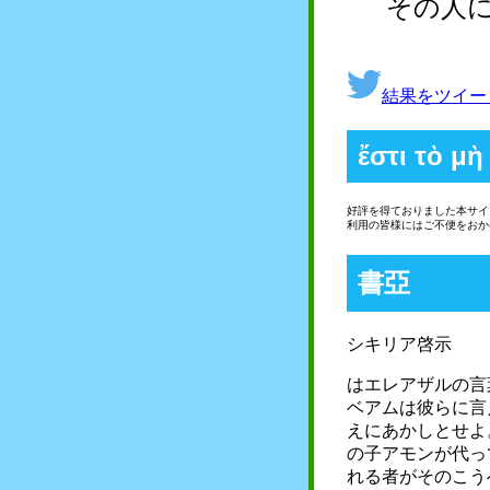
その人
結果をツイー
ἔστι τὸ μὴ
好評を得ておりました本サイ
利用の皆様にはご不便をおか
書亞
シキリア啓示
はエレアザルの言
ベアムは彼らに言
えにあかしとせよ
の子アモンが代っ
れる者がそのこう