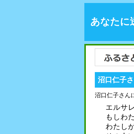
あなたに
沼口仁子
沼口仁子さん
エルサ
もしわ
わたし