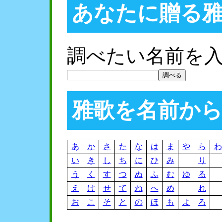
あなたに贈る
調べたい名前を
雅歌を名前か
あ
か
さ
た
な
は
ま
や
ら
わ
い
き
し
ち
に
ひ
み
り
う
く
す
つ
ぬ
ふ
む
ゆ
る
え
け
せ
て
ね
へ
め
れ
お
こ
そ
と
の
ほ
も
よ
ろ