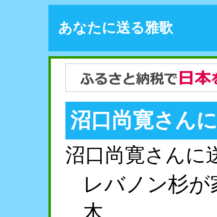
あなたに送る雅歌
沼口尚寛さん
沼口尚寛さんに
レバノン杉が
木。