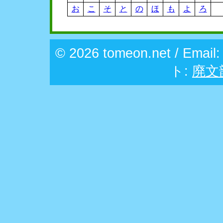
お
こ
そ
と
の
ほ
も
よ
ろ
© 2026 tomeon.net / Email
ト:
廃文