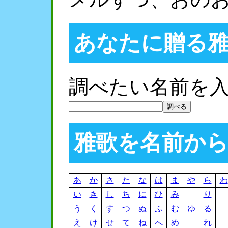
あなたに贈る
調べたい名前を
雅歌を名前か
あ
か
さ
た
な
は
ま
や
ら
わ
い
き
し
ち
に
ひ
み
り
う
く
す
つ
ぬ
ふ
む
ゆ
る
え
け
せ
て
ね
へ
め
れ