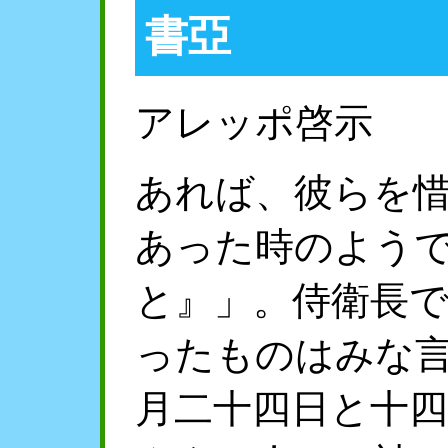
書亞
アレッポ啓示
あれば、彼らを
あった時のよう
と』」。侍衛長
ったものはみな
月二十四日と十