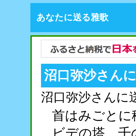
あなたに送る雅歌
沼口弥沙さん
沼口弥沙さんに
首はみごとに
ビデの塔。千