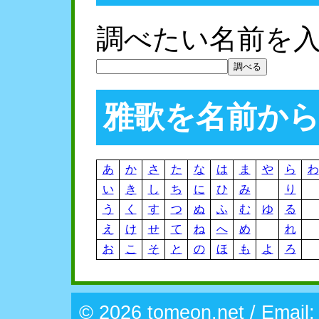
調べたい名前を
雅歌を名前か
あ
か
さ
た
な
は
ま
や
ら
わ
い
き
し
ち
に
ひ
み
り
う
く
す
つ
ぬ
ふ
む
ゆ
る
え
け
せ
て
ね
へ
め
れ
お
こ
そ
と
の
ほ
も
よ
ろ
© 2026 tomeon.net / Email