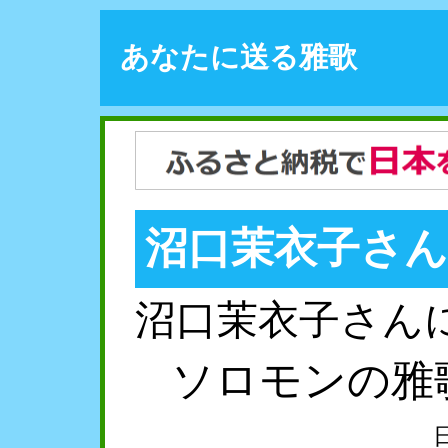
あなたに送る雅歌
沼口茉衣子さ
沼口茉衣子さん
ソロモンの雅