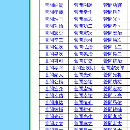
菅間皓貴
菅間剛輝
菅間功輝
菅間孝哉
菅間幸作
菅間耕作
菅間浩志
菅間高志
菅間光司
菅間功治
菅間功二
菅間孝司
菅間宏史
菅間宏次
菅間宏治
菅間幸二
菅間康司
菅間康次
菅間弘次
菅間弘治
菅間弘二
菅間晃次
菅間晃治
菅間晃二
菅間耕司
菅間耕史
菅間耕治
菅間孝将
菅間宏次朗
菅間宏次郎
菅間豪人
菅間光介
菅間光将
菅間公輔
菅間公祐
菅間功祐
菅間宏介
菅間宏輔
菅間宏祐
菅間幸佑
菅間幸祐
菅間幸亮
菅間康祐
菅間恒介
菅間昂佑
菅間紘輔
菅間耕介
菅間耕輔
菅間光正
菅間光生
菅間孝成
菅間功太
菅間孝太
菅間宏太