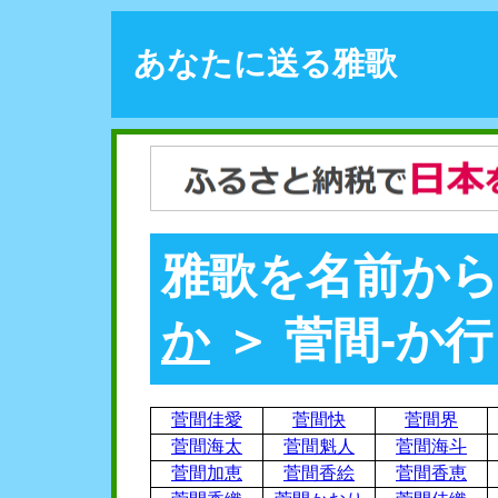
あなたに送る雅歌
雅歌を名前から
か
＞ 菅間-か行
菅間佳愛
菅間快
菅間界
菅間海太
菅間魁人
菅間海斗
菅間加恵
菅間香絵
菅間香恵