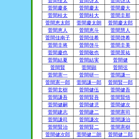
菅間佳太
菅間啓太
菅間啓汰
菅間慶多
菅間慶太
菅間慶大
菅間桂太
菅間桂大
菅間圭那
菅間恵太郎
菅間慶太朗
菅間慶太郎
菅間恵人
菅間恵斗
菅間慧人
菅間佳南子
菅間佳希
菅間啓希
菅間圭将
菅間啓斗
菅間圭美
菅間慶也
菅間敬也
菅間景祐
菅間結夏
菅間結実
菅間健
菅間賢
菅間顕
菅間弦
菅間憲一
菅間研一
菅間謙一
菅間憲一郎
菅間謙一郎
菅間賢一郎
菅間玄樹
菅間健伍
菅間健吾
菅間謙吾
菅間賢吾
菅間賢悟
菅間健嗣
菅間健児
菅間健次
菅間建志
菅間建二
菅間憲司
菅間謙司
菅間謙次
菅間謙治
菅間賢治
菅間賢二
菅間憲樹
菅間健次郎
菅間健二朗
菅間健二郎