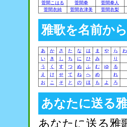
菅間こはる
菅間拳
菅間拳人
菅間衣純
菅間衣津美
菅間衣梨
雅歌を名前か
あ
か
さ
た
な
は
ま
や
ら
わ
い
き
し
ち
に
ひ
み
り
う
く
す
つ
ぬ
ふ
む
ゆ
る
え
け
せ
て
ね
へ
め
れ
お
こ
そ
と
の
ほ
も
よ
ろ
あなたに送る
あなたに送る雅