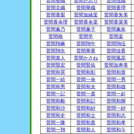
菅間香織
菅間かおり
菅間佳織
菅間圭織
菅間華織
菅間香理
菅間香梨
菅間加緒里
菅間香朱美
菅間香央理
菅間香央里
菅間香菜美
菅間薫乃
菅間薫子
菅間薫奈
菅間格
菅間学
菅間楽
菅間翔麻
菅間翔午
菅間翔伍
菅間翔矢
菅間華香
菅間佳香
菅間嵩人
菅間かさね
菅間風花
菅間賢宏
菅間賢佑
菅間加寿美
菅間和晃
菅間和彰
菅間和章
菅間一絵
菅間一央
菅間一男
菅間和男
菅間和夫
菅間和雄
菅間一記
菅間一貴
菅間一起
菅間和毅
菅間和記
菅間和輝
菅間和沙
菅間和紗
菅間一紗
菅間和史
菅間和士
菅間和志
菅間一隆
菅間和貴
菅間和孝
菅間一翔
菅間和人
菅間和斗