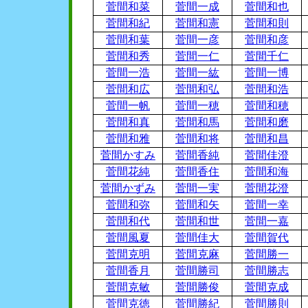
菅間和菜
菅間一成
菅間和也
菅間和紀
菅間和憲
菅間和則
菅間和葉
菅間一彦
菅間和彦
菅間和秀
菅間一仁
菅間千仁
菅間一浩
菅間一紘
菅間一博
菅間和広
菅間和弘
菅間和浩
菅間一帆
菅間一穂
菅間和穂
菅間和真
菅間和馬
菅間和磨
菅間和雅
菅間和将
菅間和昌
菅間かすみ
菅間香純
菅間佳澄
菅間花純
菅間香住
菅間和海
菅間かずみ
菅間一実
菅間花澄
菅間和弥
菅間和矢
菅間一幸
菅間和代
菅間和世
菅間一嘉
菅間風夏
菅間佳大
菅間賀代
菅間克明
菅間克麻
菅間勝一
菅間香月
菅間勝司
菅間勝志
菅間克敏
菅間勝俊
菅間克成
菅間克徳
菅間勝紀
菅間勝則