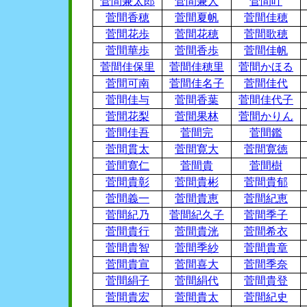
菅間兼太郎
菅間兼人
菅間叶
菅間香穂
菅間夏帆
菅間佳穂
菅間花歩
菅間花穂
菅間歌穂
菅間華歩
菅間香歩
菅間佳帆
菅間佳保里
菅間佳穂里
菅間かほる
菅間可南
菅間佳名子
菅間佳代
菅間佳与
菅間香葉
菅間佳代子
菅間花梨
菅間果林
菅間かりん
菅間佳吾
菅間完
菅間鑑
菅間貫太
菅間寛大
菅間寛徳
菅間寛仁
菅間貴
菅間樹
菅間貴彰
菅間貴彬
菅間貴郁
菅間義一
菅間貴恵
菅間紀恵
菅間紀乃
菅間紀久子
菅間季子
菅間貴行
菅間貴洸
菅間希衣
菅間貴智
菅間季紗
菅間貴章
菅間貴宣
菅間喜大
菅間季奈
菅間絹子
菅間絹代
菅間貴登
菅間貴宏
菅間貴太
菅間紀史