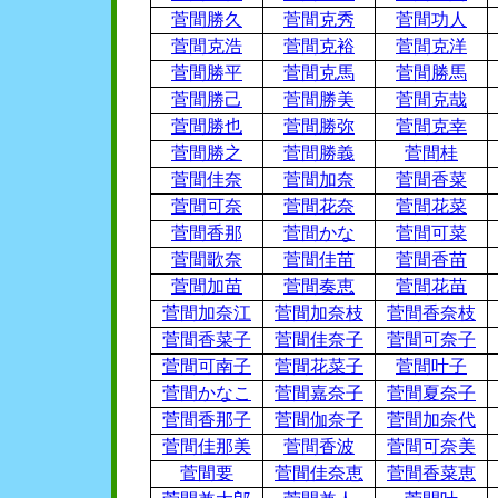
菅間勝久
菅間克秀
菅間功人
菅間克浩
菅間克裕
菅間克洋
菅間勝平
菅間克馬
菅間勝馬
菅間勝己
菅間勝美
菅間克哉
菅間勝也
菅間勝弥
菅間克幸
菅間勝之
菅間勝義
菅間桂
菅間佳奈
菅間加奈
菅間香菜
菅間可奈
菅間花奈
菅間花菜
菅間香那
菅間かな
菅間可菜
菅間歌奈
菅間佳苗
菅間香苗
菅間加苗
菅間奏恵
菅間花苗
菅間加奈江
菅間加奈枝
菅間香奈枝
菅間香菜子
菅間佳奈子
菅間可奈子
菅間可南子
菅間花菜子
菅間叶子
菅間かなこ
菅間嘉奈子
菅間夏奈子
菅間香那子
菅間伽奈子
菅間加奈代
菅間佳那美
菅間香波
菅間可奈美
菅間要
菅間佳奈恵
菅間香菜恵