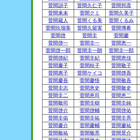
菅間訓子
菅間久仁子
菅間邦彦
菅間来未
菅間クミ
菅間久美子
菅間蔵人
菅間くる美
菅間くるみ
菅間玖瑠美
菅間久留実
菅間博希
菅間啓
菅間圭
菅間慶
菅間啓一
菅間圭一
菅間恵一
菅間啓一郎
菅間圭一朗
菅間圭一郎
菅間啓紀
菅間圭紀
菅間恵佳
菅間慶子
菅間桂子
菅間敬子
菅間惠子
菅間ケイコ
菅間啓吾
菅間慶吾
菅間慶悟
菅間敬吾
菅間圭志
菅間恵史
菅間敬史
菅間圭二
菅間恵司
菅間恵二
菅間敬司
菅間圭樹
菅間圭純
菅間啓介
菅間啓輔
菅間啓佑
菅間圭佑
菅間圭祐
菅間圭亮
菅間慶介
菅間慶輔
菅間慶祐
菅間敬祐
菅間敬亮
菅間景介