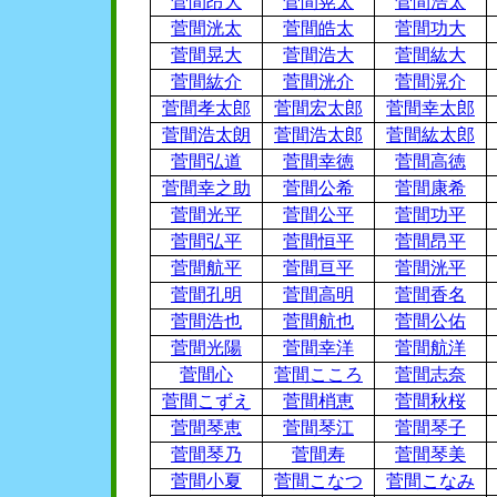
菅間昂大
菅間晃太
菅間浩太
菅間洸太
菅間皓太
菅間功大
菅間晃大
菅間浩大
菅間紘大
菅間紘介
菅間洸介
菅間滉介
菅間孝太郎
菅間宏太郎
菅間幸太郎
菅間浩太朗
菅間浩太郎
菅間紘太郎
菅間弘道
菅間幸徳
菅間高徳
菅間幸之助
菅間公希
菅間康希
菅間光平
菅間公平
菅間功平
菅間弘平
菅間恒平
菅間昂平
菅間航平
菅間亘平
菅間洸平
菅間孔明
菅間高明
菅間香名
菅間浩也
菅間航也
菅間公佑
菅間光陽
菅間幸洋
菅間航洋
菅間心
菅間こころ
菅間志奈
菅間こずえ
菅間梢恵
菅間秋桜
菅間琴恵
菅間琴江
菅間琴子
菅間琴乃
菅間寿
菅間琴美
菅間小夏
菅間こなつ
菅間こなみ