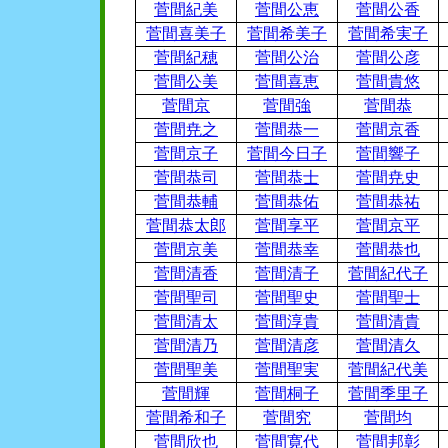
菅間紀美
菅間公恵
菅間公香
菅間喜美子
菅間希美子
菅間希実子
菅間紀穂
菅間公治
菅間公彦
菅間公美
菅間喜恵
菅間貴悠
菅間京
菅間強
菅間恭
菅間尭之
菅間恭一
菅間京香
菅間京子
菅間今日子
菅間響子
菅間恭司
菅間恭士
菅間尭史
菅間恭輔
菅間恭佑
菅間恭祐
菅間恭太郎
菅間享平
菅間京平
菅間京美
菅間恭幸
菅間恭也
菅間清香
菅間清子
菅間紀代子
菅間聖司
菅間聖史
菅間聖士
菅間清太
菅間淳貴
菅間清貴
菅間清乃
菅間清彦
菅間清久
菅間聖美
菅間聖実
菅間紀代美
菅間輝
菅間桐子
菅間季里子
菅間希和子
菅間究
菅間均
菅間欣也
菅間寛代
菅間邦彰