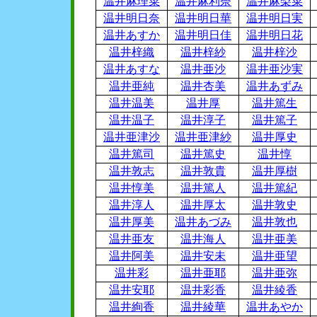
温井麻理菜
温井麻利奈
温井麻梨菜
温井明日奈
温井明日華
温井明日実
温井あすか
温井明日佳
温井明日花
温井梓織
温井梓紗
温井梓沙
温井あすな
温井亜沙
温井亜沙実
温井亜純
温井杏美
温井あずみ
温井温美
温井厚
温井篤生
温井温子
温井淳子
温井篤子
温井亜津沙
温井亜津紗
温井厚史
温井篤司
温井篤史
温井惇
温井敦志
温井敦貴
温井厚樹
温井惇美
温井篤人
温井篤紀
温井淳人
温井厚太
温井敦史
温井厚美
温井あづみ
温井敦也
温井亜友
温井海人
温井亜美
温井阿美
温井安未
温井亜望
温井彩
温井亜耶
温井亜弥
温井安耶
温井彩香
温井綾香
温井絢香
温井綾華
温井あやか