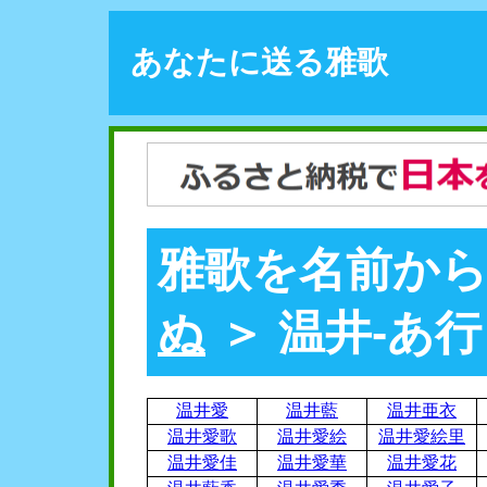
あなたに送る雅歌
雅歌を名前から
ぬ
＞ 温井-あ行
温井愛
温井藍
温井亜衣
温井愛歌
温井愛絵
温井愛絵里
温井愛佳
温井愛華
温井愛花