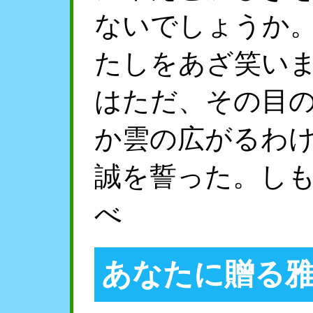
ないでしょうか
たしをあざ笑い
はただ、その目
か雲の広がるわ
誠を誓った。し
べ
あなたに贈る