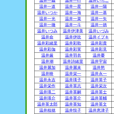
温井一義
温井一行
温井いちご
温井一道
温井一星
温井一陽
温井いつか
温井一海
温井一基
温井一光
温井一菜
温井一矢
温井一徹
温井一斗
温井一徳
温井いつみ
温井伊津美
温井いづみ
温井命
温井伊吹
温井イブキ
温井彩緒里
温井彩歌
温井彩貴
温井彩伽
温井彩実
温井彩見
温井厳
温井羽衣
温井憂
温井潮
温井詩緒里
温井宇宙
温井麗加
温井麗未
温井愁
温井映
温井栄一
温井永一
温井永吉
温井瑛子
温井英子
温井栄作
温井英志
温井栄次
温井瑛二
温井英嗣
温井英士
温井瑛介
温井英介
温井英輔
温井英太郎
温井英知
温井英文
温井枝穂
温井悦子
温井恵津子