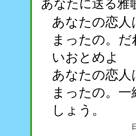
あなたに送る雅
あなたの恋人
まったの。だ
いおとめよ
あなたの恋人
まったの。一
しょう。