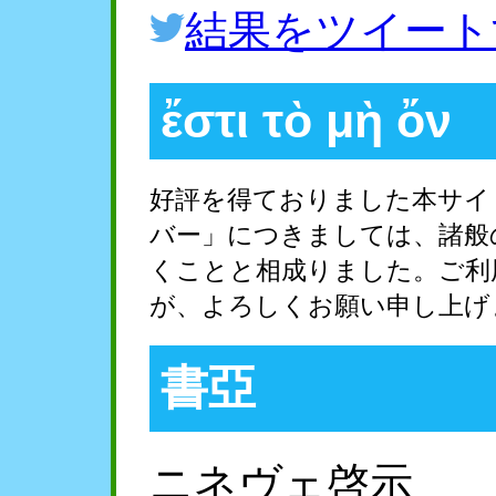
結果をツイート
ἔστι τὸ μὴ ὄν
好評を得ておりました本サイ
バー」につきましては、諸般
くことと相成りました。ご利
が、よろしくお願い申し上げ
書亞
ニネヴェ啓示