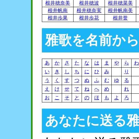
根井穂奈美
根井穂波
根井穂菜美
根井帆南
根井穂奈実
根井帆南美
根井歩果
根井歩花
根井誉
雅歌を名前か
あ
か
さ
た
な
は
ま
や
ら
わ
い
き
し
ち
に
ひ
み
り
う
く
す
つ
ぬ
ふ
む
ゆ
る
え
け
せ
て
ね
へ
め
れ
お
こ
そ
と
の
ほ
も
よ
ろ
あなたに送る