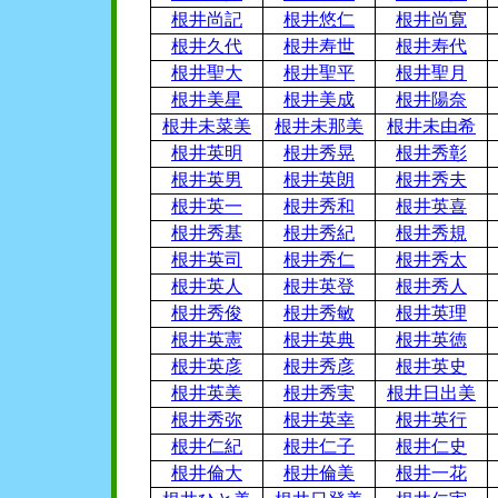
根井尚記
根井悠仁
根井尚寛
根井久代
根井寿世
根井寿代
根井聖大
根井聖平
根井聖月
根井美星
根井美成
根井陽奈
根井未菜美
根井未那美
根井未由希
根井英明
根井秀晃
根井秀彰
根井英男
根井英朗
根井秀夫
根井英一
根井秀和
根井英喜
根井秀基
根井秀紀
根井秀規
根井英司
根井秀仁
根井秀太
根井英人
根井英登
根井秀人
根井秀俊
根井秀敏
根井英理
根井英憲
根井英典
根井英徳
根井英彦
根井秀彦
根井英史
根井英美
根井秀実
根井日出美
根井秀弥
根井英幸
根井英行
根井仁紀
根井仁子
根井仁史
根井倫大
根井倫美
根井一花