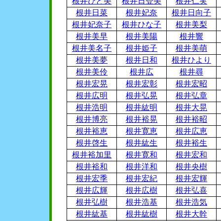
根井ひと美
根井日登美
根井仁実
根井日菜
根井妃奈
根井日向子
根井妃奈子
根井ひな子
根井美梨
根井美早
根井美陽
根井響
根井美名子
根井姫子
根井美萌
根井美夢
根井日和
根井ひより
根井美伶
根井広
根井尋
根井宏晃
根井宏彰
根井宏昭
根井広明
根井弘晃
根井弘章
根井浩明
根井紘明
根井大晃
根井博亮
根井裕晃
根井裕昭
根井裕恵
根井寛恵
根井広恵
根井啓生
根井紘生
根井裕生
根井裕加里
根井寛和
根井宏和
根井裕和
根井洋和
根井央樹
根井宏季
根井宏紀
根井宏輝
根井広輝
根井広樹
根井弘喜
根井弘樹
根井浩基
根井浩気
根井紘基
根井紘樹
根井大幹