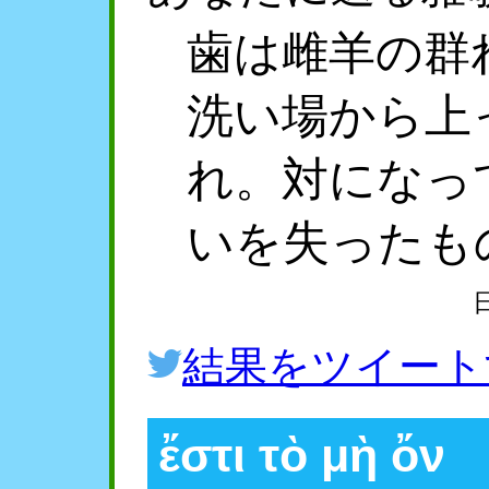
歯は雌羊の群
洗い場から上
れ。対になっ
いを失ったも
結果をツイート
ἔστι τὸ μὴ ὄν