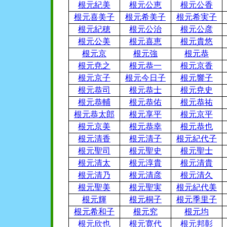
根元紀美
根元公恵
根元公香
根元喜美子
根元希美子
根元希実子
根元紀穂
根元公治
根元公彦
根元公美
根元喜恵
根元貴悠
根元京
根元強
根元恭
根元尭之
根元恭一
根元京香
根元京子
根元今日子
根元響子
根元恭司
根元恭士
根元尭史
根元恭輔
根元恭佑
根元恭祐
根元恭太郎
根元享平
根元京平
根元京美
根元恭幸
根元恭也
根元清香
根元清子
根元紀代子
根元聖司
根元聖史
根元聖士
根元清太
根元淳貴
根元清貴
根元清乃
根元清彦
根元清久
根元聖美
根元聖実
根元紀代美
根元輝
根元桐子
根元季里子
根元希和子
根元究
根元均
根元欣也
根元寛代
根元邦彰