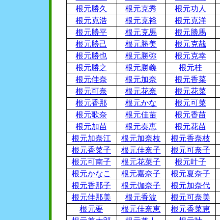
根元勝久
根元克秀
根元功人
根元克浩
根元克裕
根元克洋
根元勝平
根元克馬
根元勝馬
根元勝己
根元勝美
根元克哉
根元勝也
根元勝弥
根元克幸
根元勝之
根元勝義
根元桂
根元佳奈
根元加奈
根元香菜
根元可奈
根元花奈
根元花菜
根元香那
根元かな
根元可菜
根元歌奈
根元佳苗
根元香苗
根元加苗
根元奏恵
根元花苗
根元加奈江
根元加奈枝
根元香奈枝
根元香菜子
根元佳奈子
根元可奈子
根元可南子
根元花菜子
根元叶子
根元かなこ
根元嘉奈子
根元夏奈子
根元香那子
根元伽奈子
根元加奈代
根元佳那美
根元香波
根元可奈美
根元要
根元佳奈恵
根元香菜恵