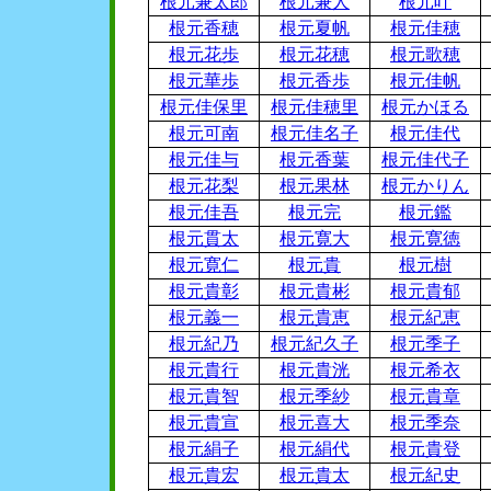
根元兼太郎
根元兼人
根元叶
根元香穂
根元夏帆
根元佳穂
根元花歩
根元花穂
根元歌穂
根元華歩
根元香歩
根元佳帆
根元佳保里
根元佳穂里
根元かほる
根元可南
根元佳名子
根元佳代
根元佳与
根元香葉
根元佳代子
根元花梨
根元果林
根元かりん
根元佳吾
根元完
根元鑑
根元貫太
根元寛大
根元寛徳
根元寛仁
根元貴
根元樹
根元貴彰
根元貴彬
根元貴郁
根元義一
根元貴恵
根元紀恵
根元紀乃
根元紀久子
根元季子
根元貴行
根元貴洸
根元希衣
根元貴智
根元季紗
根元貴章
根元貴宣
根元喜大
根元季奈
根元絹子
根元絹代
根元貴登
根元貴宏
根元貴太
根元紀史