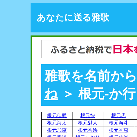
あなたに送る雅歌
雅歌を名前から
ね
＞ 根元-か行
根元佳愛
根元快
根元界
根元海太
根元魁人
根元海斗
根元加恵
根元香絵
根元香恵