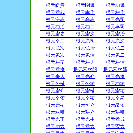
根元皓貴
根元剛輝
根元功輝
根元孝哉
根元幸作
根元耕作
根元浩志
根元高志
根元光司
根元功治
根元功二
根元孝司
根元宏史
根元宏次
根元宏治
根元幸二
根元康司
根元康次
根元弘次
根元弘治
根元弘二
根元晃次
根元晃治
根元晃二
根元耕司
根元耕史
根元耕治
根元孝将
根元宏次朗
根元宏次郎
根元豪人
根元光介
根元光将
根元公輔
根元公祐
根元功祐
根元宏介
根元宏輔
根元宏祐
根元幸佑
根元幸祐
根元幸亮
根元康祐
根元恒介
根元昂佑
根元紘輔
根元耕介
根元耕輔
根元光正
根元光生
根元孝成
根元功太
根元孝太
根元宏太