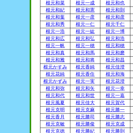
根元和菜
根元一成
根元和也
根元和紀
根元和憲
根元和則
根元和葉
根元一彦
根元和彦
根元和秀
根元一仁
根元千仁
根元一浩
根元一紘
根元一博
根元和広
根元和弘
根元和浩
根元一帆
根元一穂
根元和穂
根元和真
根元和馬
根元和磨
根元和雅
根元和将
根元和昌
根元かすみ
根元香純
根元佳澄
根元花純
根元香住
根元和海
根元かずみ
根元一実
根元花澄
根元和弥
根元和矢
根元一幸
根元和代
根元和世
根元一嘉
根元風夏
根元佳大
根元賀代
根元克明
根元克麻
根元勝一
根元香月
根元勝司
根元勝志
根元克敏
根元勝俊
根元克成
根元克徳
根元勝紀
根元勝則