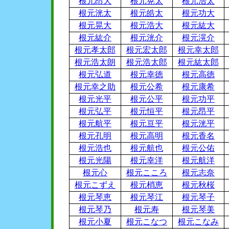
根元昂大
根元晃太
根元浩太
根元洸太
根元皓太
根元功大
根元晃大
根元浩大
根元紘大
根元紘介
根元洸介
根元滉介
根元孝太郎
根元宏太郎
根元幸太郎
根元浩太朗
根元浩太郎
根元紘太郎
根元弘道
根元幸徳
根元高徳
根元幸之助
根元公希
根元康希
根元光平
根元公平
根元功平
根元弘平
根元恒平
根元昂平
根元航平
根元亘平
根元洸平
根元孔明
根元高明
根元香名
根元浩也
根元航也
根元公佑
根元光陽
根元幸洋
根元航洋
根元心
根元こころ
根元志奈
根元こずえ
根元梢恵
根元秋桜
根元琴恵
根元琴江
根元琴子
根元琴乃
根元寿
根元琴美
根元小夏
根元こなつ
根元こなみ