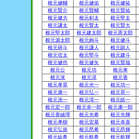
根元健輔
根元健佑
根元健祐
根元賢介
根元賢輔
根元賢祐
根元健大
根元剣太
根元堅太
根元謙太
根元賢太
根元賢大
根元堅太郎
根元建太郎
根元憲太郎
根元源太郎
根元絢斗
根元健斗
根元研斗
根元謙人
根元顕人
根元弦太
根元堅斗
根元建斗
根元健也
根元健矢
根元賢哉
根元公
根元功
根元孝
根元洸
根元滉
根元香
根元孝晃
根元光一
根元功一
根元康一
根元弘一
根元晃一
根元洸一
根元滉一
根元皓一
根元宏一郎
根元幸一郎
根元康一郎
根元香緒理
根元光希
根元光輝
根元孝樹
根元宏基
根元幸喜
根元弘規
根元昂希
根元昂輝
根元紘希
根元航希
根元航輝