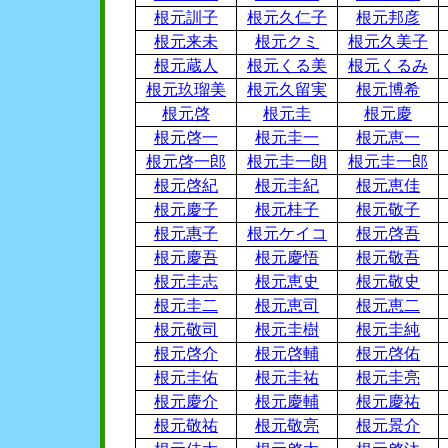
根元訓子
根元久仁子
根元邦彦
根元来未
根元クミ
根元久美子
根元蔵人
根元くる美
根元くるみ
根元玖瑠美
根元久留実
根元博希
根元啓
根元圭
根元慶
根元啓一
根元圭一
根元恵一
根元啓一郎
根元圭一朗
根元圭一郎
根元啓紀
根元圭紀
根元恵佳
根元慶子
根元桂子
根元敬子
根元惠子
根元ケイコ
根元啓吾
根元慶吾
根元慶悟
根元敬吾
根元圭志
根元恵史
根元敬史
根元圭二
根元恵司
根元恵二
根元敬司
根元圭樹
根元圭純
根元啓介
根元啓輔
根元啓佑
根元圭佑
根元圭祐
根元圭亮
根元慶介
根元慶輔
根元慶祐
根元敬祐
根元敬亮
根元景介