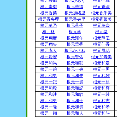
根元香織
根元かおり
根元佳織
根元圭織
根元華織
根元香理
根元香梨
根元加緒里
根元香朱美
根元香央理
根元香央里
根元香菜美
根元薫乃
根元薫子
根元薫奈
根元格
根元学
根元楽
根元翔麻
根元翔午
根元翔伍
根元翔矢
根元華香
根元佳香
根元嵩人
根元かさね
根元風花
根元賢宏
根元賢佑
根元加寿美
根元和晃
根元和彰
根元和章
根元一絵
根元一央
根元一男
根元和男
根元和夫
根元和雄
根元一記
根元一貴
根元一起
根元和毅
根元和記
根元和輝
根元和沙
根元和紗
根元一紗
根元和史
根元和士
根元和志
根元一隆
根元和貴
根元和孝
根元一翔
根元和人
根元和斗