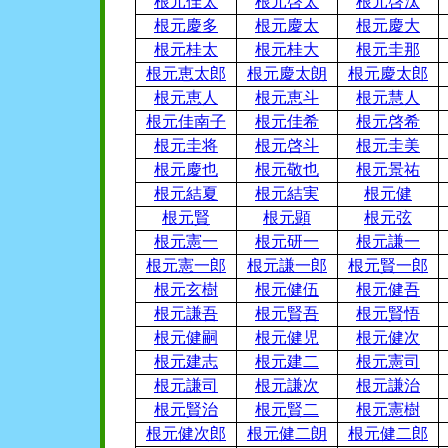
根元佳太
根元啓太
根元啓汰
根元慶多
根元慶太
根元慶大
根元桂太
根元桂大
根元圭那
根元恵太郎
根元慶太朗
根元慶太郎
根元恵人
根元恵斗
根元慧人
根元佳南子
根元佳希
根元啓希
根元圭将
根元啓斗
根元圭美
根元慶也
根元敬也
根元景祐
根元結夏
根元結実
根元健
根元賢
根元顕
根元弦
根元憲一
根元研一
根元謙一
根元憲一郎
根元謙一郎
根元賢一郎
根元玄樹
根元健伍
根元健吾
根元謙吾
根元賢吾
根元賢悟
根元健嗣
根元健児
根元健次
根元建志
根元建二
根元憲司
根元謙司
根元謙次
根元謙治
根元賢治
根元賢二
根元憲樹
根元健次郎
根元健二朗
根元健二郎