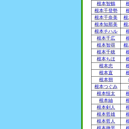
根本智鶴
根本千登勢
根本千奈美
根
根本知那美
根
根本チハル
根本千広
根本智尋
根
根本千穂
根本ちほ
根本忠
根本直
根本朔
根本つぐみ
根本恒太
根本紬
根本剣人
根本哲雄
根本哲人
根本徹平