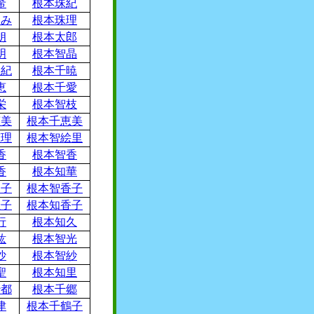
希
根本珠紀
まみ
根本珠理
朗
根本太郎
明
根本智晶
亜紀
根本千暁
恵
根本千愛
栄
根本智枝
恵美
根本千恵美
恵理
根本智絵里
香
根本智香
香
根本知華
賀子
根本智香子
佳子
根本知香子
行
根本知久
紘
根本智光
沙
根本智紗
聖
根本知里
沙都
根本千郷
津
根本千鶴子