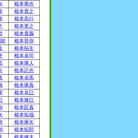
矢
根本喬也
幸
根本貴之
幸
根本高行
之
根本誉之
世
根本貴義
太朗
根本晋弥
生
根本拓生
史
根本卓司
臣
根本琢人
斗
根本託也
真
根本卓馬
麻
根本琢真
実
根本卓巳
巳
根本琢巳
弥
根本匠真
矢
根本拓哉
弥
根本琢矢
朗
根本拓郎
生
根本健夫