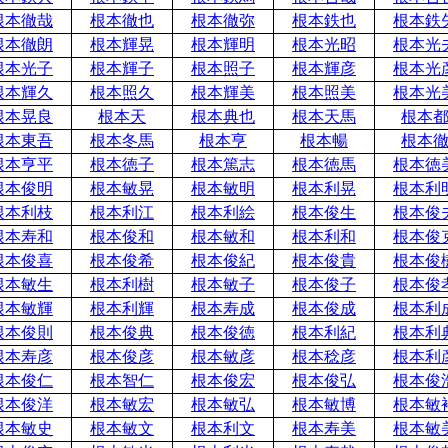
根本徹哉
根本徹也
根本徹弥
根本鉄也
根本鉄
根本徹朗
根本輝晃
根本輝明
根本光昭
根本光
根本光子
根本輝子
根本照子
根本輝彦
根本光
根本輝久
根本照久
根本輝美
根本照美
根本光
根本晃良
根本天
根本典也
根本天馬
根本
根本東吾
根本冬馬
根本亨
根本暢
根本
根本亨平
根本徳子
根本篤志
根本徳馬
根本徳
根本俊明
根本敏晃
根本敏明
根本利晃
根本利
根本利枝
根本利江
根本利絵
根本俊生
根本俊
根本寿和
根本俊和
根本敏和
根本利和
根本俊
根本俊喜
根本俊希
根本俊紀
根本俊貴
根本俊
根本敏生
根本利樹
根本敏子
根本俊子
根本俊
根本敏輝
根本利輝
根本寿成
根本俊成
根本利
根本俊則
根本俊典
根本俊徳
根本利紀
根本利
根本寿彦
根本俊彦
根本敏彦
根本稔彦
根本利
根本俊仁
根本智仁
根本俊宏
根本俊弘
根本俊
根本俊洋
根本敏宏
根本敏弘
根本敏博
根本敏
根本敏史
根本敏文
根本利文
根本寿美
根本敏