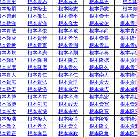
根本崇史
根本崇志
根本尊史
根本卓史
根本
根本隆嗣
根本隆士
根本隆志
根本昴志
根本
根本崇嗣
根本敬仁
根本崇平
根本崇士
根本崇
根本敬洋
根本崇洋
根本喬太
根本敬佑
根本貴
根本貴敏
根本孝俊
根本孝敏
根本孝尚
根本貴
根本隆成
根本貴音
根本孝信
根本崇将
根本隆
根本貴教
根本貴憲
根本貴則
根本貴典
根本貴
根本孝規
根本孝憲
根本孝則
根本孝典
根本孝
根本隆紀
根本隆則
根本隆典
根本隆徳
根本貴
根本崇彦
根本隆彦
根本貴久
根本隆久
根本貴
根本貴人
根本貴仁
根本孝仁
根本崇人
根本隆
根本貴広
根本貴弘
根本貴浩
根本貴大
根本貴
根本敬宏
根本敬浩
根本孝宏
根本孝広
根本孝
根本孝博
根本孝裕
根本孝洋
根本高宏
根本高
根本高博
根本剛広
根本峻大
根本崇寛
根本崇
根本崇大
根本崇博
根本崇裕
根本隆寛
根本隆
根本隆浩
根本隆大
根本隆博
根本隆裕
根本隆
根本敬文
根本孝文
根本崇文
根本隆文
根本貴
根本貴正
根本孝昌
根本孝政
根本隆将
根本隆