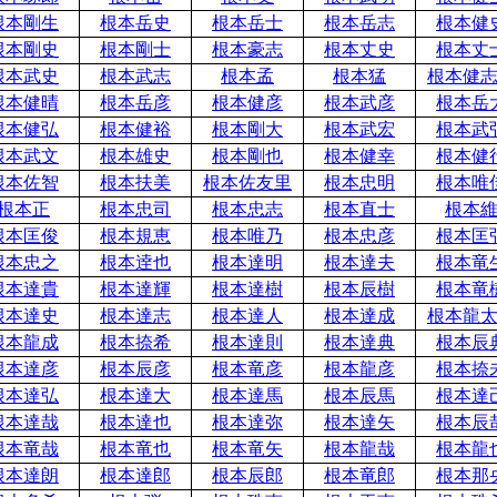
根本剛生
根本岳史
根本岳士
根本岳志
根本健
根本剛史
根本剛士
根本豪志
根本丈史
根本丈
根本武史
根本武志
根本孟
根本猛
根本健
根本健晴
根本岳彦
根本健彦
根本武彦
根本岳
根本健弘
根本健裕
根本剛大
根本武宏
根本武
根本武文
根本雄史
根本剛也
根本健幸
根本健
根本佐智
根本扶美
根本佐友里
根本忠明
根本唯
根本正
根本忠司
根本忠志
根本直士
根本
根本匡俊
根本規恵
根本唯乃
根本忠彦
根本匡
根本忠之
根本逹也
根本達明
根本達夫
根本竜
根本達貴
根本達輝
根本達樹
根本辰樹
根本竜
根本達史
根本達志
根本達人
根本達成
根本龍
根本龍成
根本捺希
根本達則
根本達典
根本辰
根本達彦
根本辰彦
根本竜彦
根本龍彦
根本捺
根本達弘
根本達大
根本達馬
根本辰馬
根本達
根本達哉
根本達也
根本達弥
根本達矢
根本辰
根本竜哉
根本竜也
根本竜矢
根本龍哉
根本龍
根本達朗
根本達郎
根本辰郎
根本竜郎
根本那