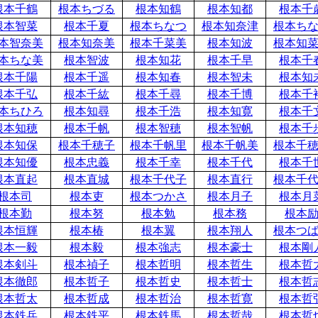
根本千鶴
根本ちづる
根本知鶴
根本知都
根本千
根本智菜
根本千夏
根本ちなつ
根本知奈津
根本ち
本智奈美
根本知奈美
根本千菜美
根本知波
根本知
本ちな美
根本智波
根本知花
根本千早
根本千
根本千陽
根本千遥
根本知春
根本智未
根本知
根本千弘
根本千紘
根本千尋
根本千博
根本千
本ちひろ
根本知尋
根本千浩
根本知寛
根本千
根本知穂
根本千帆
根本智穂
根本智帆
根本千
根本知保
根本千穂子
根本千帆里
根本千帆美
根本千
根本知優
根本忠義
根本千幸
根本千代
根本千
根本直起
根本直城
根本千代子
根本直行
根本千
根本司
根本吏
根本つかさ
根本月子
根本月
根本勤
根本努
根本勉
根本務
根本
根本恒輝
根本椿
根本翼
根本翔人
根本つ
根本一毅
根本毅
根本強志
根本豪士
根本剛
根本剣斗
根本禎子
根本哲明
根本哲生
根本哲
根本徹郎
根本哲子
根本哲史
根本哲士
根本哲
根本哲太
根本哲成
根本哲治
根本哲寛
根本哲
根本鉄兵
根本鉄平
根本鉄馬
根本哲哉
根本哲