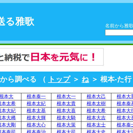
送る雅歌
名前から雅
から調べる （
トップ
＞
ね
＞ 根本-た行
根本大
根本泰一
根本大一
根本大己
根本大
根本太希
根本太紀
根本太貴
根本太樹
根本泰
根本大紀
根本太基
根本大喜
根本大希
根本大
根本大稀
根本大輝
根本大騎
根本大吉
根本大
根本大剛
根本大心
根本大策
根本太士
根本泰
根本泰司
根本泰治
根本大司
根本大史
根本大