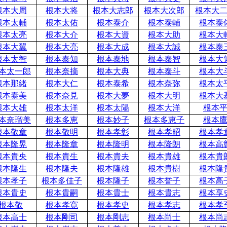
根本大周
根本大将
根本大志郎
根本大次郎
根本大
根本太輔
根本太佑
根本泰介
根本泰輔
根本泰
根本太亮
根本大介
根本大資
根本大助
根本大
根本大翼
根本大亮
根本大成
根本大誠
根本泰
根本太智
根本泰知
根本泰地
根本泰智
根本大
本太一郎
根本奈摘
根本大典
根本泰斗
根本大
根本那緒
根本大仁
根本泰希
根本奈弥
根本太
根本泰美
根本奈見
根本大夢
根本大明
根本大
根本大雄
根本太洋
根本太陽
根本大洋
根本
本奈瑠美
根本多恵
根本妙子
根本多恵子
根本
根本敬章
根本敬明
根本孝彰
根本孝昭
根本孝
根本隆晃
根本隆章
根本隆明
根本隆朗
根本高
根本貴央
根本貴生
根本貴夫
根本貴雄
根本貴
根本隆生
根本隆夫
根本隆雄
根本貴樹
根本隆
根本孝子
根本多佳子
根本隆子
根本誉子
根本高
根本貴史
根本貴嗣
根本貴士
根本貴志
根本享
根本敬
根本孝寛
根本孝史
根本孝志
根本孝
根本高士
根本剛司
根本剛志
根本尚士
根本尚