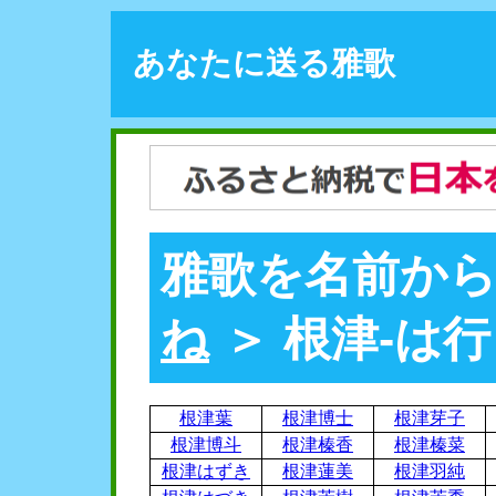
あなたに送る雅歌
雅歌を名前から
ね
＞ 根津-は行
根津葉
根津博士
根津芽子
根津博斗
根津榛香
根津榛菜
根津はずき
根津蓮美
根津羽純