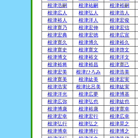
根津浩嗣
根津祐嗣
根津裕嗣
根津広人
根津弘人
根津浩人
根津裕人
根津洋人
根津宏俊
根津寛乃
根津宏伸
根津宏信
根津宏典
根津宏徳
根津広宣
根津寛久
根津博久
根津裕久
根津寛史
根津寛文
根津啓文
根津博文
根津裕文
根津洋文
根津裕将
根津裕昌
根津寛己
根津宏美
根津ひろみ
根津浩美
根津寛美
根津紘美
根津宏実
根津浩実
根津比呂美
根津紘実
根津洋光
根津広夢
根津博基
根津広弥
根津弘也
根津紘也
根津博康
根津裕康
根津寛幸
根津宏幸
根津宏行
根津広幸
根津弘行
根津弘之
根津晃之
根津博幸
根津博行
根津博之