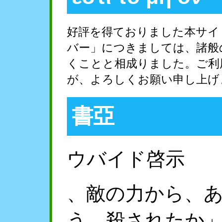
好評を得ておりました本サイ
バー」につきましては、諸般
くことと相成りました。ご利
が、よろしくお願い申し上げ
書亞
ウバイド啓示
、敵の力から、
う。殺されたか