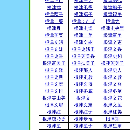
根津洋行
根津洋之
根津浩代
根津武
根津風香
根津楓子
根津蕗子
根津福子
根津福美
根津二葉
根津ふたば
根津太
根津舟
根津史崇
根津史央里
根津芙実
根津二美
根津富美
根津文昭
根津文彬
根津文恵
根津文雄
根津史緒里
根津文香
根津史香
根津芙美香
根津史和
根津富美子
根津扶美子
根津芙美子
根津文隆
根津郁人
根津史人
根津史典
根津史彦
根津文彦
根津文宏
根津文博
根津文裕
根津文也
根津冬威
根津冬華
根津芙由美
根津文
根津文花
根津文那
根津文奈
根津文葉
根津紅
根津紅子
根津紅美
根津穂乃香
根津歩惟
根津朗
根津星
根津星子
根津星奈