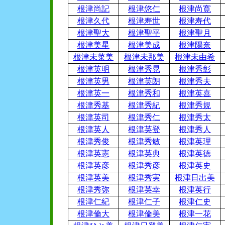
根津尚記
根津悠仁
根津尚寛
根津久代
根津寿世
根津寿代
根津聖大
根津聖平
根津聖月
根津美星
根津美成
根津陽奈
根津未菜美
根津未那美
根津未由希
根津英明
根津秀晃
根津秀彰
根津英男
根津英朗
根津秀夫
根津英一
根津秀和
根津英喜
根津秀基
根津秀紀
根津秀規
根津英司
根津秀仁
根津秀太
根津英人
根津英登
根津秀人
根津秀俊
根津秀敏
根津英理
根津英憲
根津英典
根津英徳
根津英彦
根津秀彦
根津英史
根津英美
根津秀実
根津日出美
根津秀弥
根津英幸
根津英行
根津仁紀
根津仁子
根津仁史
根津倫大
根津倫美
根津一花