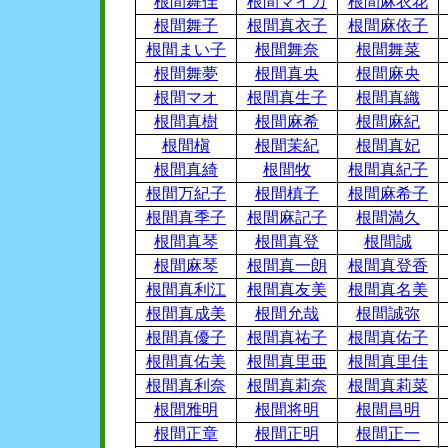
根間舞佳
根間マイカ
根間麻衣花
根間舞子
根間真衣子
根間麻依子
根間まい子
根間舞奈
根間舞菜
根間舞夢
根間真央
根間麻央
根間マオ
根間真生子
根間真織
根間真樹
根間麻希
根間麻紀
根間槇
根間茉紀
根間真妃
根間真綺
根間牧
根間真紀子
根間万紀子
根間槙子
根間麻希子
根間真季子
根間麻記子
根間満久
根間真琴
根間真登
根間誠
根間麻琴
根間真一朗
根間真登香
根間真利江
根間真友美
根間真名美
根間真成美
根間允哉
根間誠弥
根間真優子
根間真祐子
根間真佑子
根間真佑美
根間真里亜
根間真里佳
根間真利奈
根間真莉奈
根間真莉菜
根間雅明
根間将明
根間昌明
根間正章
根間正明
根間正一