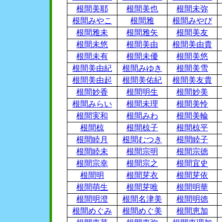
根間美耶
根間美也
根間未弥
根間みやこ
根間雅
根間みやび
根間雅未
根間雅矢
根間美友
根間未悠
根間美由
根間美由貴
根間未有
根間未優
根間美悠
根間美由紀
根間みゆき
根間美雪
根間美由起
根間美佑紀
根間美友貴
根間妙香
根間明生
根間妙美
根間みらい
根間未理
根間美怜
根間実和
根間みわ
根間美輪
根間椋
根間椋子
根間椋平
根間睦月
根間むつき
根間睦子
根間睦未
根間宗明
根間宗徳
根間宗幸
根間宗之
根間宜史
根間明
根間芽衣
根間芽依
根間萌生
根間芽唯
根間明華
根間明澄
根間名津美
根間明徳
根間めぐみ
根間めぐ美
根間恵加