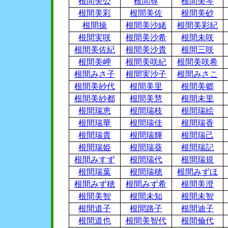
根間美公
根間尊
根間美琴
根間美彩
根間美佐
根間美砂
根間操
根間美沙緒
根間美彩紀
根間実咲
根間美沙希
根間未咲
根間美佐紀
根間美沙貴
根間三咲
根間美岬
根間美咲紀
根間美咲希
根間みさ子
根間実沙子
根間みさこ
根間美紗代
根間美里
根間美郷
根間美紗都
根間美慧
根間未里
根間瑞恵
根間瑞枝
根間瑞絵
根間瑞華
根間瑞佳
根間瑞香
根間瑞貴
根間瑞輝
根間瑞己
根間瑞姫
根間瑞葵
根間瑞記
根間みすず
根間瑞代
根間瑞規
根間瑞葉
根間瑞穂
根間みずほ
根間みず穂
根間みず希
根間美澄
根間美智
根間未知
根間未智
根間道子
根間路子
根間迪子
根間道也
根間美智代
根間倫代