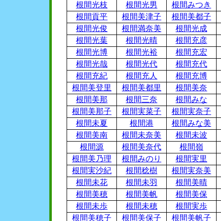
根間光枝
根間光男
根間みつき
根間貢平
根間美津子
根間美都子
根間光俊
根間満奈美
根間光成
根間光葉
根間光晴
根間充彦
根間光博
根間光裕
根間充宏
根間光哉
根間光代
根間充代
根間充紀
根間充人
根間充博
根間美登里
根間美都里
根間美奈
根間美那
根間三奈
根間みな
根間美那子
根間実菜子
根間実奈子
根間未夏
根間港
根間みな美
根間美南
根間未奈美
根間未波
根間源
根間美奈代
根間嶺
根間美乃理
根間みのり
根間実里
根間実沙紀
根間稔樹
根間実奈美
根間未花
根間未羽
根間美晴
根間美穂
根間美帆
根間美保
根間未歩
根間未穂
根間実歩
根間美穂子
根間美保子
根間美帆子