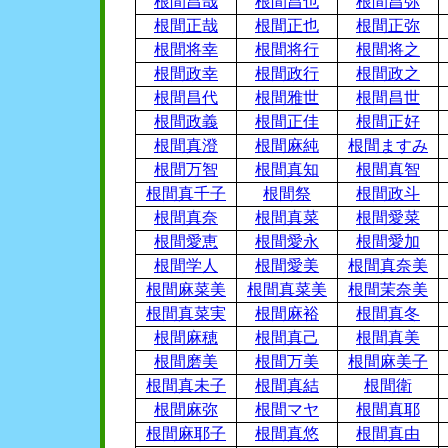
根間昌哉
根間昌也
根間昌弥
根間正哉
根間正也
根間正弥
根間将幸
根間将行
根間将之
根間政幸
根間政行
根間政之
根間昌代
根間雅世
根間昌世
根間政義
根間正佳
根間正好
根間真澄
根間麻純
根間ますみ
根間万智
根間真知
根間真智
根間真千子
根間祭
根間政斗
根間真奈
根間真菜
根間愛菜
根間愛恵
根間愛永
根間愛加
根間学人
根間愛美
根間真奈美
根間麻菜美
根間真菜美
根間茉奈美
根間真菜実
根間麻裕
根間真冬
根間麻穂
根間真己
根間真美
根間磨美
根間万美
根間麻美子
根間真未子
根間真結
根間衛
根間麻弥
根間マヤ
根間真耶
根間麻耶子
根間真悠
根間真由