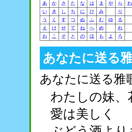
あ
か
さ
た
な
は
ま
や
ら
わ
い
き
し
ち
に
ひ
み
り
う
く
す
つ
ぬ
ふ
む
ゆ
る
え
け
せ
て
ね
へ
め
れ
お
こ
そ
と
の
ほ
も
よ
ろ
あなたに送る
あなたに送る雅
わたしの妹、
愛は美しく
ぶどう酒より