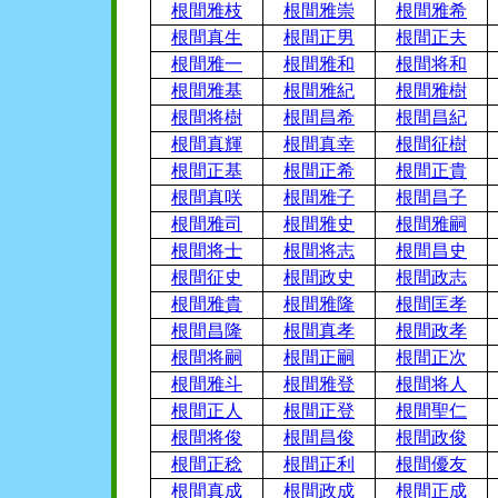
根間雅枝
根間雅崇
根間雅希
根間真生
根間正男
根間正夫
根間雅一
根間雅和
根間将和
根間雅基
根間雅紀
根間雅樹
根間将樹
根間昌希
根間昌紀
根間真輝
根間真幸
根間征樹
根間正基
根間正希
根間正貴
根間真咲
根間雅子
根間昌子
根間雅司
根間雅史
根間雅嗣
根間将士
根間将志
根間昌史
根間征史
根間政史
根間政志
根間雅貴
根間雅隆
根間匡孝
根間昌隆
根間真孝
根間政孝
根間将嗣
根間正嗣
根間正次
根間雅斗
根間雅登
根間将人
根間正人
根間正登
根間聖仁
根間将俊
根間昌俊
根間政俊
根間正稔
根間正利
根間優友
根間真成
根間政成
根間正成