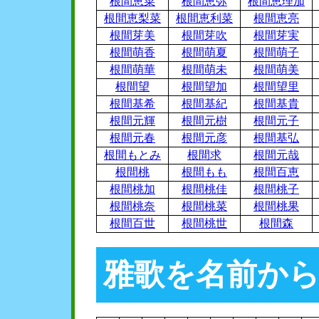
根間恵菜
根間恵弥
根間恵理加
根間恵梨菜
根間恵利菜
根間恵亮
根間芽美
根間芽吹
根間芽実
根間萌香
根間萌夏
根間萌子
根間萌華
根間萌未
根間萌美
根間望
根間望加
根間望里
根間基希
根間基紀
根間基貴
根間元輝
根間元樹
根間元子
根間元春
根間元彦
根間基弘
根間もとみ
根間求
根間元哉
根間桃
根間もも
根間百恵
根間桃加
根間桃佳
根間桃子
根間桃奈
根間桃菜
根間桃果
根間百世
根間桃世
根間森
雅歌を名前か