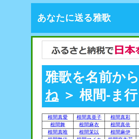
あなたに送る雅歌
雅歌を名前から
ね
＞ 根間-ま行
根間真愛
根間真亜子
根間真彩
根間舞
根間麻衣
根間真依
根間真唯
根間茉以
根間麻伊