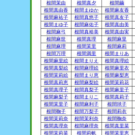
根間茉由
根間真夕
根間繭
根間真由香
根間まゆか
根間麻友香
根間麻祐子
根間真悠子
根間真友子
根間まゆ子
根間麻佑子
根間真由美
根間麻弓
根間真裕美
根間真由実
根間麻世
根間真理
根間麻里
根間麻理
根間茉里
根間麻莉
根間万理
根間満里
根間まりあ
根間麻里絵
根間まりえ
根間真理絵
根間真梨絵
根間麻理絵
根間麻里衣
根間茉莉絵
根間まり恵
根間麻梨恵
根間真莉恵
根間麻梨絵
根間茉莉花
根間真理子
根間真梨子
根間麻里子
根間麻梨子
根間まりこ
根間真莉子
根間茉里子
根間麻利子
根間毬子
根間鞠子
根間万梨子
根間莉衣
根間茉莉奈
根間茉利奈
根間鞠奈
根間真理奈
根間麻理奈
根間真里菜
根間茉莉菜
根間莉帆
根間茉里恵