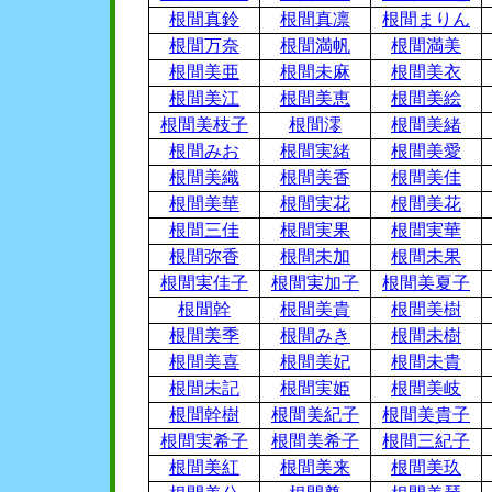
根間真鈴
根間真凛
根間まりん
根間万奈
根間満帆
根間満美
根間美亜
根間未麻
根間美衣
根間美江
根間美恵
根間美絵
根間美枝子
根間澪
根間美緒
根間みお
根間実緒
根間美愛
根間美織
根間美香
根間美佳
根間美華
根間実花
根間美花
根間三佳
根間実果
根間実華
根間弥香
根間未加
根間未果
根間実佳子
根間実加子
根間美夏子
根間幹
根間美貴
根間美樹
根間美季
根間みき
根間未樹
根間美喜
根間美妃
根間未貴
根間未記
根間実姫
根間美岐
根間幹樹
根間美紀子
根間美貴子
根間実希子
根間美希子
根間三紀子
根間美紅
根間美来
根間美玖