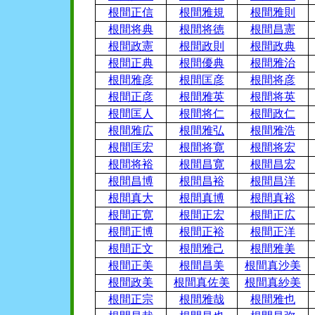
根間正信
根間雅規
根間雅則
根間将典
根間将徳
根間昌憲
根間政憲
根間政則
根間政典
根間正典
根間優典
根間雅治
根間雅彦
根間匡彦
根間将彦
根間正彦
根間雅英
根間将英
根間匡人
根間将仁
根間政仁
根間雅広
根間雅弘
根間雅浩
根間匡宏
根間将寛
根間将宏
根間将裕
根間昌寛
根間昌宏
根間昌博
根間昌裕
根間昌洋
根間真大
根間真博
根間真裕
根間正寛
根間正宏
根間正広
根間正博
根間正裕
根間正洋
根間正文
根間雅己
根間雅美
根間正美
根間昌美
根間真沙美
根間政美
根間真佐美
根間真紗美
根間正宗
根間雅哉
根間雅也