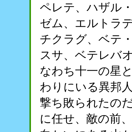
ペレテ、ハザル
ゼム、エルトラ
チクラグ、ベテ
スサ、ベテレバ
なわち十一の星
わりにいる異邦
撃ち敗られたの
に任せ、敵の前