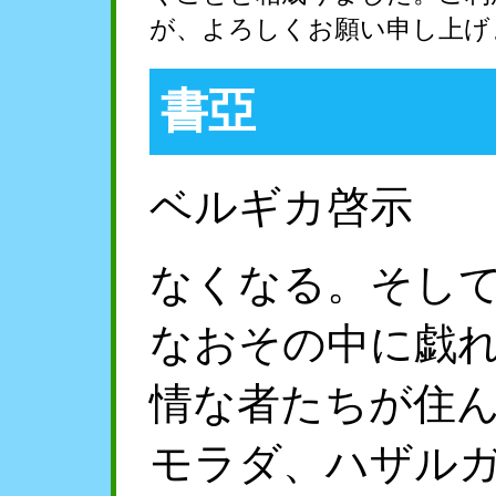
が、よろしくお願い申し上げ
書亞
ベルギカ啓示
なくなる。そし
なおその中に戯
情な者たちが住
モラダ、ハザル