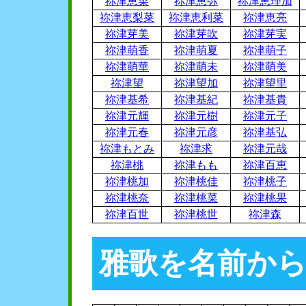
祢津恵菜
祢津恵弥
祢津恵理加
祢津恵梨菜
祢津恵利菜
祢津恵亮
祢津芽美
祢津芽吹
祢津芽実
祢津萌香
祢津萌夏
祢津萌子
祢津萌華
祢津萌未
祢津萌美
祢津望
祢津望加
祢津望里
祢津基希
祢津基紀
祢津基貴
祢津元輝
祢津元樹
祢津元子
祢津元春
祢津元彦
祢津基弘
祢津もとみ
祢津求
祢津元哉
祢津桃
祢津もも
祢津百恵
祢津桃加
祢津桃佳
祢津桃子
祢津桃奈
祢津桃菜
祢津桃果
祢津百世
祢津桃世
祢津森
雅歌を名前か