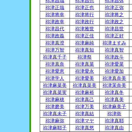
祢津昌哉
祢津昌也
祢津昌弥
祢津正哉
祢津正也
祢津正弥
祢津将幸
祢津将行
祢津将之
祢津政幸
祢津政行
祢津政之
祢津昌代
祢津雅世
祢津昌世
祢津政義
祢津正佳
祢津正好
祢津真澄
祢津麻純
祢津ますみ
祢津万智
祢津真知
祢津真智
祢津真千子
祢津祭
祢津政斗
祢津真奈
祢津真菜
祢津愛菜
祢津愛恵
祢津愛永
祢津愛加
祢津学人
祢津愛美
祢津真奈美
祢津麻菜美
祢津真菜美
祢津茉奈美
祢津真菜実
祢津麻裕
祢津真冬
祢津麻穂
祢津真己
祢津真美
祢津磨美
祢津万美
祢津麻美子
祢津真未子
祢津真結
祢津衛
祢津麻弥
祢津マヤ
祢津真耶
祢津麻耶子
祢津真悠
祢津真由