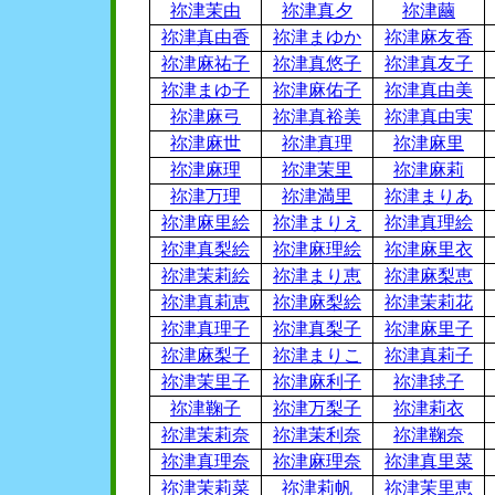
祢津茉由
祢津真夕
祢津繭
祢津真由香
祢津まゆか
祢津麻友香
祢津麻祐子
祢津真悠子
祢津真友子
祢津まゆ子
祢津麻佑子
祢津真由美
祢津麻弓
祢津真裕美
祢津真由実
祢津麻世
祢津真理
祢津麻里
祢津麻理
祢津茉里
祢津麻莉
祢津万理
祢津満里
祢津まりあ
祢津麻里絵
祢津まりえ
祢津真理絵
祢津真梨絵
祢津麻理絵
祢津麻里衣
祢津茉莉絵
祢津まり恵
祢津麻梨恵
祢津真莉恵
祢津麻梨絵
祢津茉莉花
祢津真理子
祢津真梨子
祢津麻里子
祢津麻梨子
祢津まりこ
祢津真莉子
祢津茉里子
祢津麻利子
祢津毬子
祢津鞠子
祢津万梨子
祢津莉衣
祢津茉莉奈
祢津茉利奈
祢津鞠奈
祢津真理奈
祢津麻理奈
祢津真里菜
祢津茉莉菜
祢津莉帆
祢津茉里恵