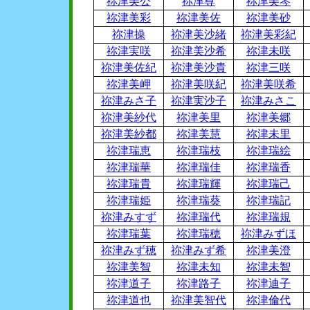
祢津美公
祢津尊
祢津美琴
祢津美彩
祢津美佐
祢津美砂
祢津操
祢津美沙緒
祢津美彩紀
祢津実咲
祢津美沙希
祢津未咲
祢津美佐紀
祢津美沙貴
祢津三咲
祢津美岬
祢津美咲紀
祢津美咲希
祢津みさ子
祢津実沙子
祢津みさこ
祢津美紗代
祢津美里
祢津美郷
祢津美紗都
祢津美慧
祢津未里
祢津瑞恵
祢津瑞枝
祢津瑞絵
祢津瑞華
祢津瑞佳
祢津瑞香
祢津瑞貴
祢津瑞輝
祢津瑞己
祢津瑞姫
祢津瑞葵
祢津瑞記
祢津みすず
祢津瑞代
祢津瑞規
祢津瑞葉
祢津瑞穂
祢津みずほ
祢津みず穂
祢津みず希
祢津美澄
祢津美智
祢津未知
祢津未智
祢津道子
祢津路子
祢津迪子
祢津道也
祢津美智代
祢津倫代