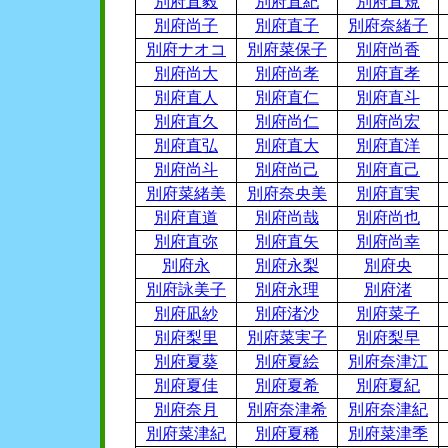
別府直毅
別府直紀
別府直規
別府尚子
別府直子
別府奈緒子
別府ナオコ
別府菜保子
別府尚香
別府尚大
別府尚孝
別府直孝
別府直人
別府直仁
別府直斗
別府直久
別府尚仁
別府尚宏
別府直弘
別府直大
別府直洋
別府尚斗
別府尚己
別府直己
別府菜緒美
別府奈央美
別府直実
別府直道
別府尚哉
別府尚也
別府直弥
別府直矢
別府尚幸
別府永
別府永梨
別府央
別府詠美子
別府永理
別府渚
別府凪紗
別府渚沙
別府菜子
別府梨里
別府菜実子
別府梨早
別府夏葵
別府夏絵
別府奈津江
別府夏佳
別府夏希
別府夏紀
別府奈月
別府奈津希
別府奈津紀
別府菜津紀
別府夏稀
別府菜津季