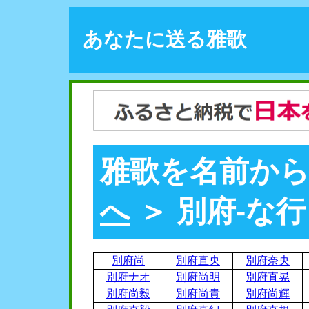
あなたに送る雅歌
雅歌を名前から
へ
＞ 別府-な行
別府尚
別府直央
別府奈央
別府ナオ
別府尚明
別府直晃
別府尚毅
別府尚貴
別府尚輝