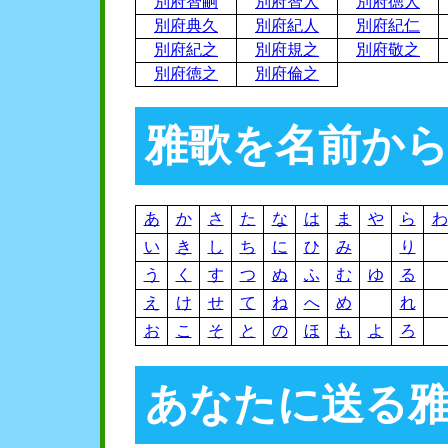
別府智嗣
別府智人
別府徳人
別府典久
別府紀人
別府紀仁
別府紀之
別府規之
別府敬之
別府徳之
別府倫之
雅歌を名前か
あ
か
さ
た
な
は
ま
や
ら
わ
い
き
し
ち
に
ひ
み
り
う
く
す
つ
ぬ
ふ
む
ゆ
る
え
け
せ
て
ね
へ
め
れ
お
こ
そ
と
の
ほ
も
よ
ろ
あなたに送る