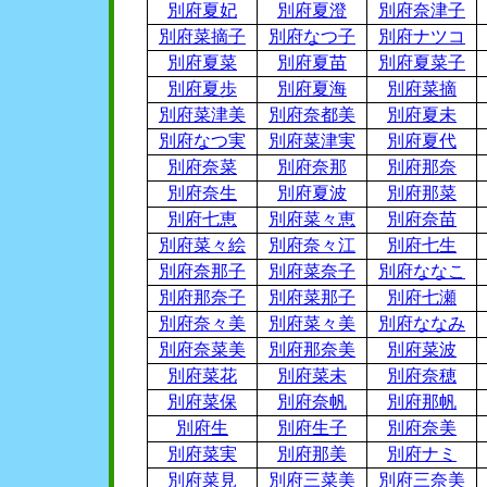
別府夏妃
別府夏澄
別府奈津子
別府菜摘子
別府なつ子
別府ナツコ
別府夏菜
別府夏苗
別府夏菜子
別府夏歩
別府夏海
別府菜摘
別府菜津美
別府奈都美
別府夏未
別府なつ実
別府菜津実
別府夏代
別府奈菜
別府奈那
別府那奈
別府奈生
別府夏波
別府那菜
別府七恵
別府菜々恵
別府奈苗
別府菜々絵
別府奈々江
別府七生
別府奈那子
別府菜奈子
別府ななこ
別府那奈子
別府菜那子
別府七瀬
別府奈々美
別府菜々美
別府ななみ
別府奈菜美
別府那奈美
別府菜波
別府菜花
別府菜未
別府奈穂
別府菜保
別府奈帆
別府那帆
別府生
別府生子
別府奈美
別府菜実
別府那美
別府ナミ
別府菜見
別府三菜美
別府三奈美