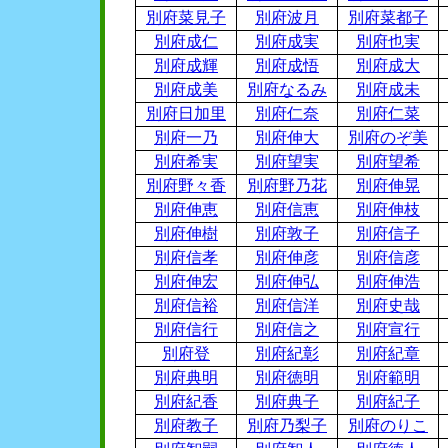
別府菜見子
別府波月
別府菜都子
別府成仁
別府成実
別府也実
別府成輝
別府成悟
別府成大
別府成美
別府なるみ
別府成未
別府日加里
別府仁奈
別府仁菜
別府一乃
別府伸大
別府のぞ美
別府希実
別府望実
別府望希
別府野々香
別府野乃花
別府伸晃
別府伸恵
別府信恵
別府伸枝
別府伸樹
別府敦子
別府信子
別府信孝
別府伸彦
別府信彦
別府伸宏
別府伸弘
別府伸浩
別府信裕
別府信洋
別府史哉
別府信行
別府信之
別府宣行
別府登
別府紀彰
別府紀章
別府典明
別府徳明
別府範明
別府紀香
別府典子
別府紀子
別府教子
別府乃梨子
別府のりこ