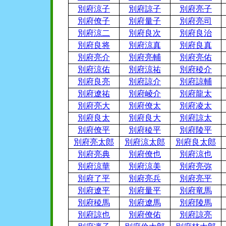
別府涼子
別府諒子
別府亮子
別府僚子
別府量子
別府亮司
別府涼二
別府良次
別府良治
別府良将
別府涼真
別府良真
別府亮介
別府亮輔
別府亮佑
別府涼佑
別府涼祐
別府稜介
別府良亮
別府諒介
別府諒輔
別府遼祐
別府崚介
別府龍太
別府亮大
別府僚太
別府凌太
別府良太
別府良大
別府諒太
別府僚平
別府稜平
別府陵平
別府亮太郎
別府涼太郎
別府良太郎
別府亮典
別府僚也
別府涼也
別府涼華
別府涼美
別府亮弥
別府了平
別府亮兵
別府亮平
別府遼平
別府量平
別府竜馬
別府稜馬
別府遼馬
別府陵馬
別府諒也
別府僚佑
別府諒亮