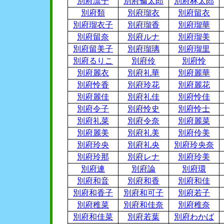
別府凛子
別府倫太郎
別府林太郎
別府類
別府瑠衣
別府留衣
別府瑠衣子
別府瑠香
別府瑠華
別府留奈
別府ルナ
別府瑠美
別府留美子
別府瑠璃
別府瑠里
別府るりこ
別府伶
別府怜
別府麗衣
別府礼華
別府麗華
別府怜香
別府玲花
別府麗花
別府麗佳
別府礼佳
別府怜佳
別府令子
別府怜史
別府怜士
別府礼菜
別府令奈
別府麗菜
別府麗美
別府礼美
別府伶美
別府玲央
別府礼央
別府玲央奈
別府玲那
別府レナ
別府玲美
別府連
別府論
別府環
別府和音
別府和香
別府和佳
別府和香子
別府和可子
別府若子
別府稚菜
別府和佳奈
別府稚奈
別府和佳菜
別府若葉
別府わかば