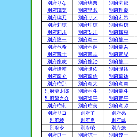
別府りな
別府璃奈
別府莉那
別府璃菜
別府里名
別府理夏
別府璃乃
別府リノ
別府利希
別府莉穂
別府理穂
別府梨穂
別府莉歩
別府梨歩
別府璃恵
別府隆一
別府竜一
別府龍一
別府竜希
別府竜輝
別府龍吾
別府竜士
別府竜志
別府竜児
別府龍志
別府龍治
別府龍二
別府隆輔
別府隆佑
別府隆祐
別府龍介
別府龍佑
別府龍祐
別府瑠那
別府竜大
別府竜貴
別府龍太郎
別府竜斗
別府龍斗
別府龍之介
別府隆平
別府竜平
別府瑠莉
別府瑠実
別府竜弥
別府リヨ
別府了
別府亮
別府稜
別府良
別府諒
別府令
別府崚
別府燎
別府良一
別府諒一
別府遼一