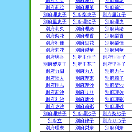
別府りえ
別府理江
別府莉恵
別府莉絵
別府理英
別府莉江
別府理恵子
別府梨恵子
別府里江子
別府里恵子
別府理絵子
別府理央
別府莉央
別府理緒
別府莉緒
別府梨花
別府理香
別府梨香
別府利佳
別府里花
別府梨佳
別府莉花
別府梨華
別府利華
別府璃香
別府里佳子
別府理香子
別府梨夏子
別府里花子
別府里香子
別府力樹
別府力人
別府力斗
別府陸人
別府理惠
別府莉子
別府理志
別府理沙
別府梨沙
別府莉沙
別府リサ
別府理佐
別府利紗
別府璃沙
別府理彩
別府吏沙
別府莉彩
別府理砂
別府理紗子
別府理沙子
別府梨紗子
別府立
別府律子
別府りつ子
別府理奈
別府梨奈
別府利奈