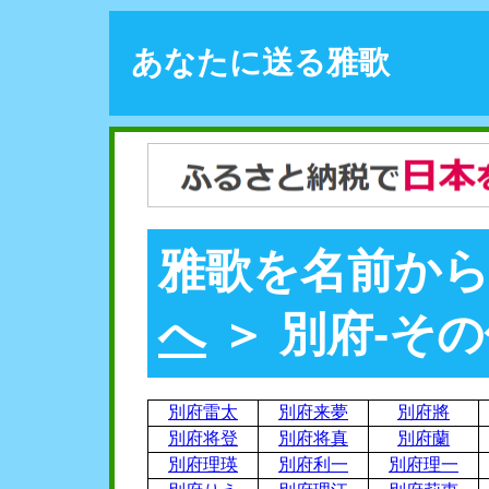
あなたに送る雅歌
雅歌を名前から
へ
＞ 別府-その
別府雷太
別府来夢
別府將
別府将登
別府将真
別府蘭
別府理瑛
別府利一
別府理一