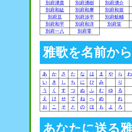
別府湧貴
別府湧樹
別府湧介
別府和紘
別府和摩
別府和規
別府亘
別府渉平
別府航輔
別府和平
別府和洋
別府笑
別府一八
別府零
雅歌を名前か
あ
か
さ
た
な
は
ま
や
ら
わ
い
き
し
ち
に
ひ
み
り
う
く
す
つ
ぬ
ふ
む
ゆ
る
え
け
せ
て
ね
へ
め
れ
お
こ
そ
と
の
ほ
も
よ
ろ
あなたに送る