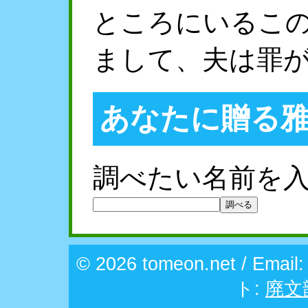
ところにいるこ
まして、夫は罪
あなたに贈る
調べたい名前を
© 2026 tomeon.net / Email
ト:
廃文