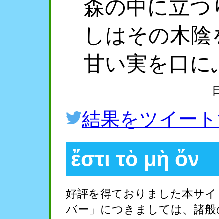
森の中に立つ
しはその木陰
甘い実を口に
結果をツイート
ἔστι τὸ μὴ ὄν
好評を得ておりました本サイ
バー」につきましては、諸般