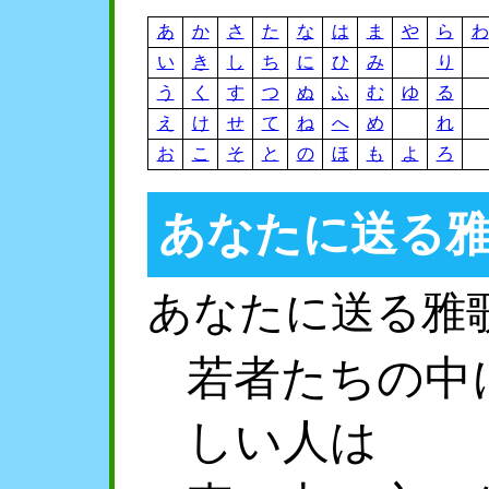
あ
か
さ
た
な
は
ま
や
ら
わ
い
き
し
ち
に
ひ
み
り
う
く
す
つ
ぬ
ふ
む
ゆ
る
え
け
せ
て
ね
へ
め
れ
お
こ
そ
と
の
ほ
も
よ
ろ
あなたに送る
あなたに送る雅
若者たちの中
しい人は