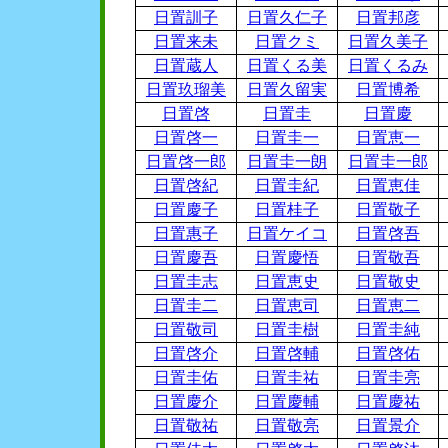
日置訓子
日置久仁子
日置邦彦
日置来未
日置クミ
日置久美子
日置蔵人
日置くる美
日置くるみ
日置玖瑠美
日置久留実
日置博希
日置啓
日置圭
日置慶
日置啓一
日置圭一
日置恵一
日置啓一郎
日置圭一朗
日置圭一郎
日置啓紀
日置圭紀
日置恵佳
日置慶子
日置桂子
日置敬子
日置惠子
日置ケイコ
日置啓吾
日置慶吾
日置慶悟
日置敬吾
日置圭志
日置恵史
日置敬史
日置圭二
日置恵司
日置恵二
日置敬司
日置圭樹
日置圭純
日置啓介
日置啓輔
日置啓佑
日置圭佑
日置圭祐
日置圭亮
日置慶介
日置慶輔
日置慶祐
日置敬祐
日置敬亮
日置景介