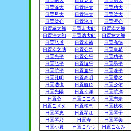
日置昂大
日置晃太
日置浩太
日置洸太
日置皓太
日置功大
日置晃大
日置浩大
日置紘大
日置紘介
日置洸介
日置滉介
日置孝太郎
日置宏太郎
日置幸太郎
日置浩太朗
日置浩太郎
日置紘太郎
日置弘道
日置幸徳
日置高徳
日置幸之助
日置公希
日置康希
日置光平
日置公平
日置功平
日置弘平
日置恒平
日置昂平
日置航平
日置亘平
日置洸平
日置孔明
日置高明
日置香名
日置浩也
日置航也
日置公佑
日置光陽
日置幸洋
日置航洋
日置心
日置こころ
日置志奈
日置こずえ
日置梢恵
日置秋桜
日置琴恵
日置琴江
日置琴子
日置琴乃
日置寿
日置琴美
日置小夏
日置こなつ
日置こなみ