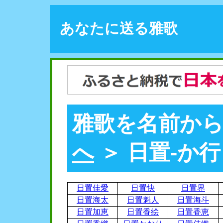
あなたに送る雅歌
雅歌を名前から
へ
＞ 日置-か行
日置佳愛
日置快
日置界
日置海太
日置魁人
日置海斗
日置加恵
日置香絵
日置香恵