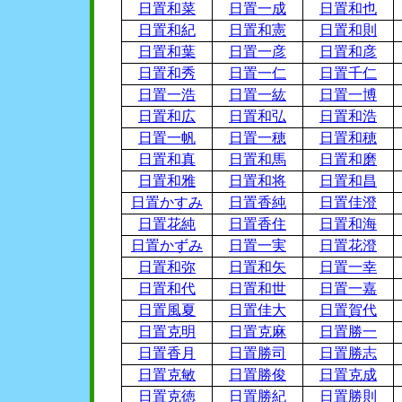
日置和菜
日置一成
日置和也
日置和紀
日置和憲
日置和則
日置和葉
日置一彦
日置和彦
日置和秀
日置一仁
日置千仁
日置一浩
日置一紘
日置一博
日置和広
日置和弘
日置和浩
日置一帆
日置一穂
日置和穂
日置和真
日置和馬
日置和磨
日置和雅
日置和将
日置和昌
日置かすみ
日置香純
日置佳澄
日置花純
日置香住
日置和海
日置かずみ
日置一実
日置花澄
日置和弥
日置和矢
日置一幸
日置和代
日置和世
日置一嘉
日置風夏
日置佳大
日置賀代
日置克明
日置克麻
日置勝一
日置香月
日置勝司
日置勝志
日置克敏
日置勝俊
日置克成
日置克徳
日置勝紀
日置勝則