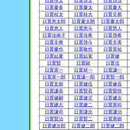
日置佳太
日置啓太
日置啓汰
日置慶多
日置慶太
日置慶大
日置桂太
日置桂大
日置圭那
日置恵太郎
日置慶太朗
日置慶太郎
日置恵人
日置恵斗
日置慧人
日置佳南子
日置佳希
日置啓希
日置圭将
日置啓斗
日置圭美
日置慶也
日置敬也
日置景祐
日置結夏
日置結実
日置健
日置賢
日置顕
日置弦
日置憲一
日置研一
日置謙一
日置憲一郎
日置謙一郎
日置賢一郎
日置玄樹
日置健伍
日置健吾
日置謙吾
日置賢吾
日置賢悟
日置健嗣
日置健児
日置健次
日置建志
日置建二
日置憲司
日置謙司
日置謙次
日置謙治
日置賢治
日置賢二
日置憲樹
日置健次郎
日置健二朗
日置健二郎