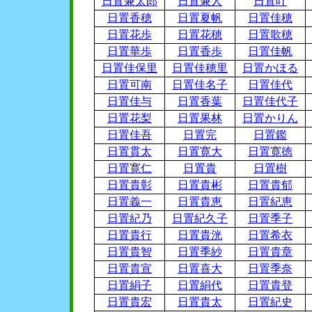
日置兼太郎
日置兼人
日置叶
日置香穂
日置夏帆
日置佳穂
日置花歩
日置花穂
日置歌穂
日置華歩
日置香歩
日置佳帆
日置佳保里
日置佳穂里
日置かほる
日置可南
日置佳名子
日置佳代
日置佳与
日置香葉
日置佳代子
日置花梨
日置果林
日置かりん
日置佳吾
日置完
日置鑑
日置貫太
日置寛大
日置寛徳
日置寛仁
日置貴
日置樹
日置貴彰
日置貴彬
日置貴郁
日置義一
日置貴恵
日置紀恵
日置紀乃
日置紀久子
日置季子
日置貴行
日置貴洸
日置希衣
日置貴智
日置季紗
日置貴章
日置貴宣
日置喜大
日置季奈
日置絹子
日置絹代
日置貴登
日置貴宏
日置貴太
日置紀史