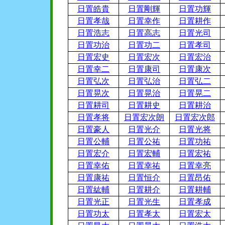
日置皓貴
日置剛輝
日置功輝
日置孝哉
日置幸作
日置耕作
日置浩志
日置高志
日置光司
日置功治
日置功二
日置孝司
日置宏史
日置宏次
日置宏治
日置幸二
日置康司
日置康次
日置弘次
日置弘治
日置弘二
日置晃次
日置晃治
日置晃二
日置耕司
日置耕史
日置耕治
日置孝将
日置宏次朗
日置宏次郎
日置豪人
日置光介
日置光将
日置公輔
日置公祐
日置功祐
日置宏介
日置宏輔
日置宏祐
日置幸佑
日置幸祐
日置幸亮
日置康祐
日置恒介
日置昂佑
日置紘輔
日置耕介
日置耕輔
日置光正
日置光生
日置孝成
日置功太
日置孝太
日置宏太