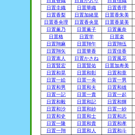
日置香織
日置かおり
日置佳織
日置圭織
日置華織
日置香理
日置香梨
日置加緒里
日置香朱美
日置香央理
日置香央里
日置香菜美
日置薫乃
日置薫子
日置薫奈
日置格
日置学
日置楽
日置翔麻
日置翔午
日置翔伍
日置翔矢
日置華香
日置佳香
日置嵩人
日置かさね
日置風花
日置賢宏
日置賢佑
日置加寿美
日置和晃
日置和彰
日置和章
日置一絵
日置一央
日置一男
日置和男
日置和夫
日置和雄
日置一記
日置一貴
日置一起
日置和毅
日置和記
日置和輝
日置和沙
日置和紗
日置一紗
日置和史
日置和士
日置和志
日置一隆
日置和貴
日置和孝
日置一翔
日置和人
日置和斗