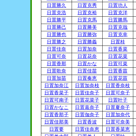
日置勝久
日置克秀
日置功人
日置克浩
日置克裕
日置克洋
日置勝平
日置克馬
日置勝馬
日置勝己
日置勝美
日置克哉
日置勝也
日置勝弥
日置克幸
日置勝之
日置勝義
日置桂
日置佳奈
日置加奈
日置香菜
日置可奈
日置花奈
日置花菜
日置香那
日置かな
日置可菜
日置歌奈
日置佳苗
日置香苗
日置加苗
日置奏恵
日置花苗
日置加奈江
日置加奈枝
日置香奈枝
日置香菜子
日置佳奈子
日置可奈子
日置可南子
日置花菜子
日置叶子
日置かなこ
日置嘉奈子
日置夏奈子
日置香那子
日置伽奈子
日置加奈代
日置佳那美
日置香波
日置可奈美
日置要
日置佳奈恵
日置香菜恵