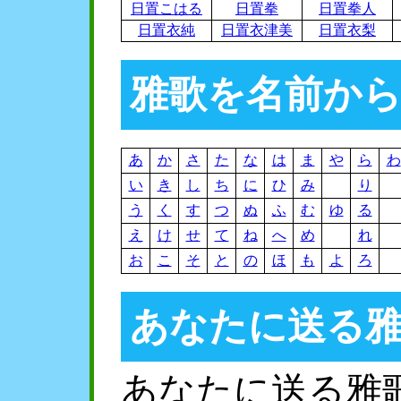
日置こはる
日置拳
日置拳人
日置衣純
日置衣津美
日置衣梨
雅歌を名前か
あ
か
さ
た
な
は
ま
や
ら
わ
い
き
し
ち
に
ひ
み
り
う
く
す
つ
ぬ
ふ
む
ゆ
る
え
け
せ
て
ね
へ
め
れ
お
こ
そ
と
の
ほ
も
よ
ろ
あなたに送る
あなたに送る雅