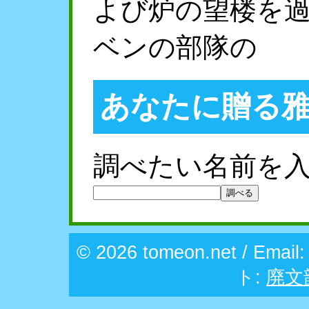
よび炉の望楼を
ベンの部隊の
あなたに贈る
調べたい名前を
© 2026 tomeon.net / Email
ト:
廃文