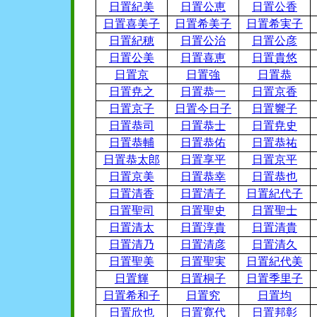
日置紀美
日置公恵
日置公香
日置喜美子
日置希美子
日置希実子
日置紀穂
日置公治
日置公彦
日置公美
日置喜恵
日置貴悠
日置京
日置強
日置恭
日置尭之
日置恭一
日置京香
日置京子
日置今日子
日置響子
日置恭司
日置恭士
日置尭史
日置恭輔
日置恭佑
日置恭祐
日置恭太郎
日置享平
日置京平
日置京美
日置恭幸
日置恭也
日置清香
日置清子
日置紀代子
日置聖司
日置聖史
日置聖士
日置清太
日置淳貴
日置清貴
日置清乃
日置清彦
日置清久
日置聖美
日置聖実
日置紀代美
日置輝
日置桐子
日置季里子
日置希和子
日置究
日置均
日置欣也
日置寛代
日置邦彰