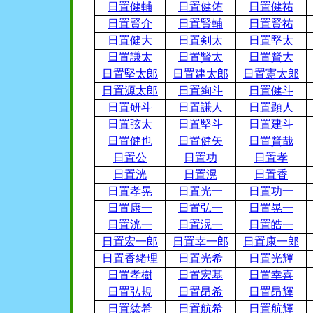
日置健輔
日置健佑
日置健祐
日置賢介
日置賢輔
日置賢祐
日置健大
日置剣太
日置堅太
日置謙太
日置賢太
日置賢大
日置堅太郎
日置建太郎
日置憲太郎
日置源太郎
日置絢斗
日置健斗
日置研斗
日置謙人
日置顕人
日置弦太
日置堅斗
日置建斗
日置健也
日置健矢
日置賢哉
日置公
日置功
日置孝
日置洸
日置滉
日置香
日置孝晃
日置光一
日置功一
日置康一
日置弘一
日置晃一
日置洸一
日置滉一
日置皓一
日置宏一郎
日置幸一郎
日置康一郎
日置香緒理
日置光希
日置光輝
日置孝樹
日置宏基
日置幸喜
日置弘規
日置昂希
日置昂輝
日置紘希
日置航希
日置航輝