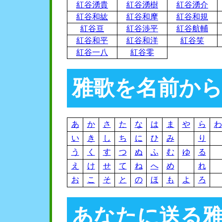
紅谷湧貴
紅谷湧樹
紅谷湧介
紅谷和紘
紅谷和摩
紅谷和規
紅谷亘
紅谷渉平
紅谷航輔
紅谷和平
紅谷和洋
紅谷笑
紅谷一八
紅谷零
雅歌を名前か
あ
か
さ
た
な
は
ま
や
ら
わ
い
き
し
ち
に
ひ
み
り
う
く
す
つ
ぬ
ふ
む
ゆ
る
え
け
せ
て
ね
へ
め
れ
お
こ
そ
と
の
ほ
も
よ
ろ
あなたに送る