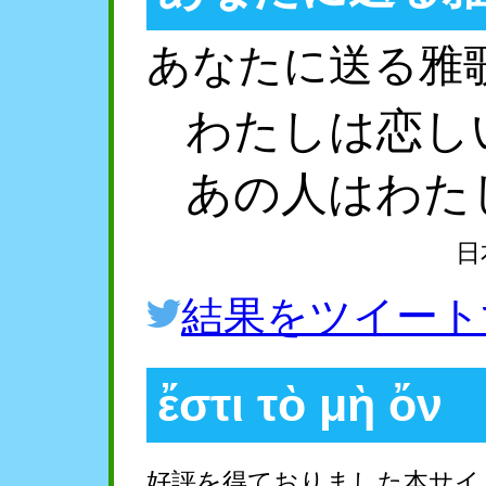
あなたに送る雅
わたしは恋し
あの人はわた
日
結果をツイート
ἔστι τὸ μὴ ὄν
好評を得ておりました本サイ