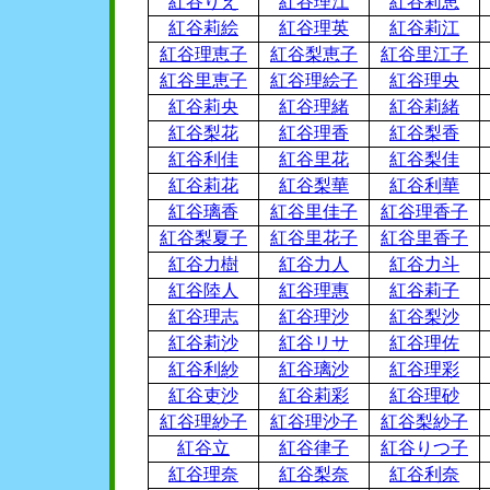
紅谷りえ
紅谷理江
紅谷莉恵
紅谷莉絵
紅谷理英
紅谷莉江
紅谷理恵子
紅谷梨恵子
紅谷里江子
紅谷里恵子
紅谷理絵子
紅谷理央
紅谷莉央
紅谷理緒
紅谷莉緒
紅谷梨花
紅谷理香
紅谷梨香
紅谷利佳
紅谷里花
紅谷梨佳
紅谷莉花
紅谷梨華
紅谷利華
紅谷璃香
紅谷里佳子
紅谷理香子
紅谷梨夏子
紅谷里花子
紅谷里香子
紅谷力樹
紅谷力人
紅谷力斗
紅谷陸人
紅谷理惠
紅谷莉子
紅谷理志
紅谷理沙
紅谷梨沙
紅谷莉沙
紅谷リサ
紅谷理佐
紅谷利紗
紅谷璃沙
紅谷理彩
紅谷吏沙
紅谷莉彩
紅谷理砂
紅谷理紗子
紅谷理沙子
紅谷梨紗子
紅谷立
紅谷律子
紅谷りつ子
紅谷理奈
紅谷梨奈
紅谷利奈