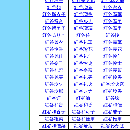
紅谷凛子
紅谷倫太郎
紅谷林太郎
紅谷類
紅谷瑠衣
紅谷留衣
紅谷瑠衣子
紅谷瑠香
紅谷瑠華
紅谷留奈
紅谷ルナ
紅谷瑠美
紅谷留美子
紅谷瑠璃
紅谷瑠里
紅谷るりこ
紅谷伶
紅谷怜
紅谷麗衣
紅谷礼華
紅谷麗華
紅谷怜香
紅谷玲花
紅谷麗花
紅谷麗佳
紅谷礼佳
紅谷怜佳
紅谷令子
紅谷怜史
紅谷怜士
紅谷礼菜
紅谷令奈
紅谷麗菜
紅谷麗美
紅谷礼美
紅谷伶美
紅谷玲央
紅谷礼央
紅谷玲央奈
紅谷玲那
紅谷レナ
紅谷玲美
紅谷連
紅谷論
紅谷環
紅谷和音
紅谷和香
紅谷和佳
紅谷和香子
紅谷和可子
紅谷若子
紅谷稚菜
紅谷和佳奈
紅谷稚奈
紅谷和佳菜
紅谷若葉
紅谷わかば