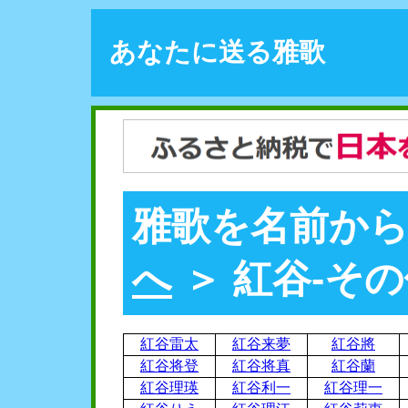
あなたに送る雅歌
雅歌を名前から
へ
＞ 紅谷-その
紅谷雷太
紅谷来夢
紅谷將
紅谷将登
紅谷将真
紅谷蘭
紅谷理瑛
紅谷利一
紅谷理一