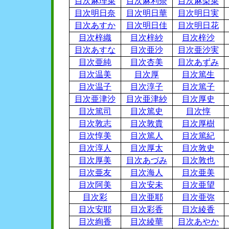
目次麻理菜
目次麻利奈
目次麻梨菜
目次明日奈
目次明日華
目次明日実
目次あすか
目次明日佳
目次明日花
目次梓織
目次梓紗
目次梓沙
目次あすな
目次亜沙
目次亜沙実
目次亜純
目次杏美
目次あずみ
目次温美
目次厚
目次篤生
目次温子
目次淳子
目次篤子
目次亜津沙
目次亜津紗
目次厚史
目次篤司
目次篤史
目次惇
目次敦志
目次敦貴
目次厚樹
目次惇美
目次篤人
目次篤紀
目次淳人
目次厚太
目次敦史
目次厚美
目次あづみ
目次敦也
目次亜友
目次海人
目次亜美
目次阿美
目次安未
目次亜望
目次彩
目次亜耶
目次亜弥
目次安耶
目次彩香
目次綾香
目次絢香
目次綾華
目次あやか