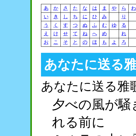
あ
か
さ
た
な
は
ま
や
ら
わ
い
き
し
ち
に
ひ
み
り
う
く
す
つ
ぬ
ふ
む
ゆ
る
え
け
せ
て
ね
へ
め
れ
お
こ
そ
と
の
ほ
も
よ
ろ
あなたに送る
あなたに送る雅
夕べの風が騒
れる前に