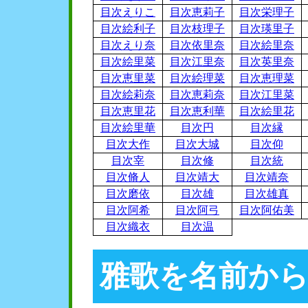
目次えりこ
目次恵莉子
目次栄理子
目次絵利子
目次枝理子
目次瑛里子
目次えり奈
目次依里奈
目次絵里奈
目次絵里菜
目次江里奈
目次英里奈
目次恵里菜
目次絵理菜
目次恵理菜
目次絵莉奈
目次恵莉奈
目次江里菜
目次恵里花
目次恵利華
目次絵里花
目次絵里華
目次円
目次縁
目次大作
目次大城
目次仰
目次宰
目次修
目次統
目次脩人
目次靖大
目次靖奈
目次磨依
目次雄
目次雄真
目次阿希
目次阿弓
目次阿佑美
目次織衣
目次温
雅歌を名前か