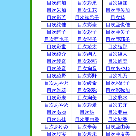
目次絢加
目次彩果
目次綾加
目次朱加
目次朱花
目次亜矢加
目次彩芳
目次綾希子
目次綺
目次紋佳
目次彩圭
目次亜也佳
目次絢子
目次彩子
目次亜矢子
目次亜也子
目次斐子
目次亜耶子
目次彩世
目次綾太
目次綾那
目次綾介
目次絢人
目次綾人
目次綾奈
目次彩那
目次絢菜
目次綾音
目次絢音
目次あやね
目次綾野
目次彩野
目次礼乃
目次あや乃
目次綾希
目次彩紀子
目次絢花
目次彩弥
目次彩弥加
目次彩未
目次絢美
目次彩水
目次あやめ
目次彩愛
目次彩芽
目次あゆ
目次鮎
目次亜由
目次歩佳
目次亜由香
目次鮎香
目次あゆみ
目次歩美
目次亜由美
目次歩実
目次歩未
目次亜友美