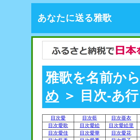
あなたに送る雅歌
雅歌を名前から
め
＞ 目次-あ行
目次愛
目次藍
目次亜衣
目次愛歌
目次愛絵
目次愛絵里
目次愛佳
目次愛華
目次愛花