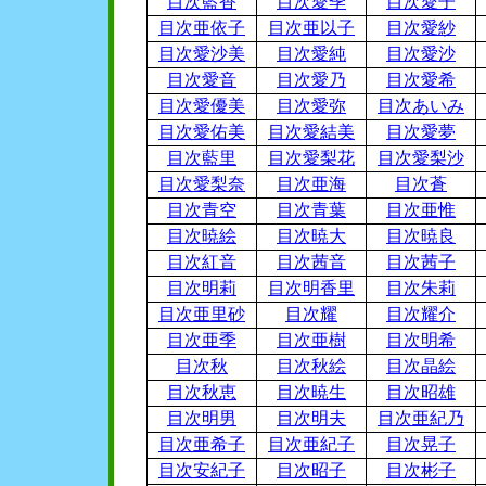
目次藍香
目次愛季
目次愛子
目次亜依子
目次亜以子
目次愛紗
目次愛沙美
目次愛純
目次愛沙
目次愛音
目次愛乃
目次愛希
目次愛優美
目次愛弥
目次あいみ
目次愛佑美
目次愛結美
目次愛夢
目次藍里
目次愛梨花
目次愛梨沙
目次愛梨奈
目次亜海
目次蒼
目次青空
目次青葉
目次亜惟
目次暁絵
目次暁大
目次暁良
目次紅音
目次茜音
目次茜子
目次明莉
目次明香里
目次朱莉
目次亜里砂
目次耀
目次耀介
目次亜季
目次亜樹
目次明希
目次秋
目次秋絵
目次晶絵
目次秋恵
目次暁生
目次昭雄
目次明男
目次明夫
目次亜紀乃
目次亜希子
目次亜紀子
目次晃子
目次安紀子
目次昭子
目次彬子