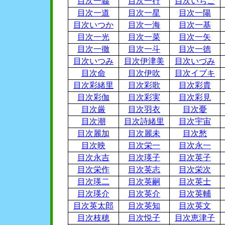
目次一義
目次一行
目次いちご
目次一道
目次一星
目次一陽
目次いつか
目次一海
目次一基
目次一光
目次一菜
目次一矢
目次一徹
目次一斗
目次一徳
目次いつみ
目次伊津美
目次いづみ
目次命
目次伊吹
目次イブキ
目次彩緒里
目次彩歌
目次彩貴
目次彩伽
目次彩実
目次彩見
目次厳
目次羽衣
目次憂
目次潮
目次詩緒里
目次宇宙
目次麗加
目次麗未
目次愁
目次映
目次栄一
目次永一
目次永吉
目次瑛子
目次英子
目次栄作
目次英志
目次栄次
目次瑛二
目次英嗣
目次英士
目次瑛介
目次英介
目次英輔
目次英太郎
目次英知
目次英文
目次枝穂
目次悦子
目次恵津子