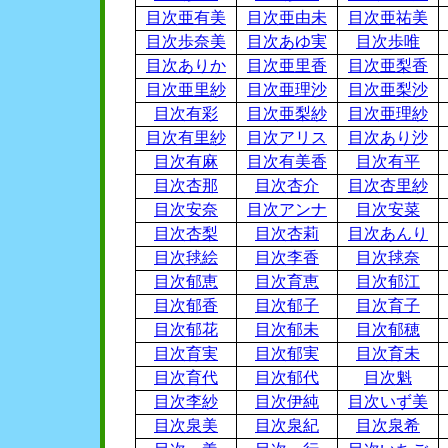
目次亜有美
目次亜由未
目次亜祐美
目次歩奈美
目次あゆ実
目次歩唯
目次ありか
目次亜里香
目次亜梨香
目次亜里紗
目次亜理沙
目次亜梨沙
目次有彩
目次亜梨紗
目次亜理紗
目次有里紗
目次アリス
目次あり沙
目次有麻
目次有美香
目次有平
目次杏那
目次杏介
目次杏里紗
目次安奈
目次アンナ
目次安菜
目次杏梨
目次杏莉
目次あんり
目次毬絵
目次李香
目次毬奈
目次郁恵
目次育恵
目次郁江
目次郁香
目次郁子
目次育子
目次郁花
目次郁未
目次郁穂
目次育実
目次郁実
目次育未
目次育代
目次郁代
目次魁
目次李紗
目次伊純
目次いず美
目次泉美
目次泉紀
目次泉希