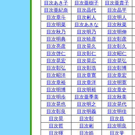
目次あき子
目次亜樹子
目次亜貴子
目次亜紀奈
目次晶代
目次晶平
目次章斗
目次彬人
目次明人
目次明菜
目次あきな
目次秋菜
目次秋乃
目次明乃
目次明伸
目次明典
目次暁彦
目次彰彦
目次亮彦
目次晃久
目次彰久
目次啓仁
目次彰仁
目次昭仁
目次晃宏
目次晃広
目次晃弘
目次彰弘
目次彰浩
目次彰博
目次昭洋
目次章寛
目次章宏
目次章裕
目次章洋
目次明寛
目次明博
目次明裕
目次章史
目次明歩
目次亜季美
目次秋美
目次晃也
目次明之
目次晃代
目次彰良
目次明義
目次明佳
目次晃
目次彰
目次昌
目次哲
目次彬
目次明良
目次暉
目次皓
目次斐