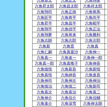
六角章太
六角正太
六角翔多
六角昇太郎
六角昌太郎
六角祥太郎
六角翔司
六角正徳
六角将馬
六角匠平
六角将平
六角尚平
六角昇平
六角昌平
六角昭平
六角翔平
六角頌平
六角正法
六角翔夢
六角将来
六角勝利
六角志朗
六角志郎
六角次郎
六角新
六角晋
六角真
六角仁嗣
六角真亜沙
六角伸一
六角真一
六角進一
六角伸一郎
六角真一郎
六角真惟子
六角伸吾
六角慎悟
六角新吾
六角新悟
六角真悟
六角紳吾
六角進吾
六角伸司
六角伸次
六角伸治
六角慎治
六角慎二
六角新司
六角真次
六角真治
六角真二
六角伸介
六角信介
六角信輔
六角進介
六角深雪
六角伸太朗