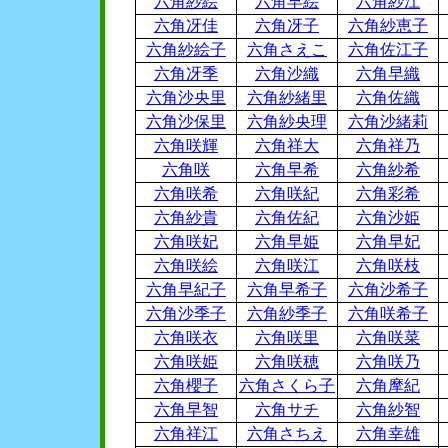
六角紗絵
六角早絵
六角紗江
六角冴佳
六角冴子
六角紗恵子
六角紗絵子
六角さえこ
六角佐江子
六角冴季
六角沙織
六角早織
六角沙央里
六角紗緒里
六角佐織
六角沙保里
六角紗央理
六角沙緒莉
六角咲輝
六角祥大
六角祥乃
六角咲
六角早希
六角紗希
六角咲希
六角咲紀
六角彩希
六角紗貴
六角佐紀
六角沙姫
六角咲妃
六角早姫
六角早妃
六角咲絵
六角咲江
六角咲枝
六角早紀子
六角早希子
六角沙希子
六角沙季子
六角紗季子
六角咲希子
六角咲衣
六角咲里
六角咲菜
六角咲姫
六角咲穂
六角咲乃
六角櫻子
六角さくら子
六角摩紀
六角早智
六角サチ
六角紗智
六角祥江
六角さちえ
六角幸雄