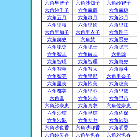
六角早智子
六角沙知子
六角紗智子
六角紗千子
六角幸彦
六角幸穂
六角五月
六角皐月
六角沙月
六角里枝
六角里絵
六角里江
六角里加子
六角里衣子
六角理子
六角郷史
六角慧
六角賢史
六角聡史
六角聡士
六角聡志
六角智志
六角敏志
六角諭
六角智瑛
六角智理
六角慧史
六角智華
六角智太
六角慧斗
六角智亮
六角里那
六角里奈子
六角里実
六角怜美
六角聡実
六角都美
六角里弥
六角里依
六角眞
六角沙奈
六角早苗
六角紗奈恵
六角真衣
六角佐奈恵
六角沙穂
六角早穂
六角佐保
六角沙彩
六角サヤ
六角紗弥
六角沙也香
六角沙耶香
六角明香
六角紗矢香
六角早也香
六角彩也香