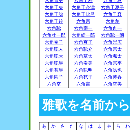
六角善史
六角千寿
六角千秋
六角千央
六角千奈津
六角千夏子
六角千弥
六角千比呂
六角千容
六角千鈴
六角宗
六角創
六角聡
六角宗一
六角創一
六角壮一郎
六角総一郎
六角聡一朗
六角奏子
六角爽子
六角崇広
六角聡人
六角聡介
六角宗太
六角聡大
六角草太
六角颯太
六角聡馬
六角奏美
六角宗平
六角蒼馬
六角聡明
六角聡也
六角園子
六角苑子
六角苑香
六角空
六角宙
六角空美
雅歌を名前か
あ
か
さ
た
な
は
ま
や
ら
わ