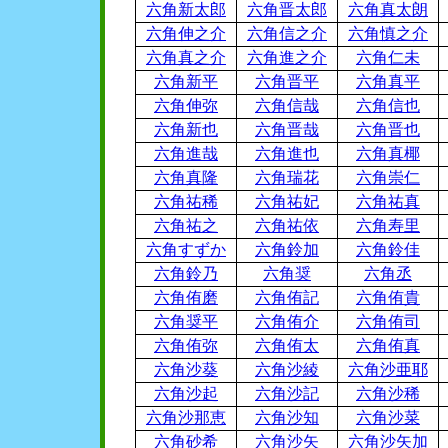
六角新太郎
六角晋太郎
六角真太朗
六角伸之介
六角信之介
六角慎之介
六角真之介
六角進之介
六角仁未
六角新平
六角晋平
六角真平
六角伸弥
六角信哉
六角信也
六角新也
六角晋哉
六角晋也
六角進哉
六角進也
六角真椰
六角真隆
六角瑞花
六角崇仁
六角祐稀
六角祐妃
六角祐真
六角祐之
六角祐依
六角寿里
六角すずか
六角鈴加
六角鈴佳
六角鈴乃
六角奨
六角丞
六角侑磨
六角侑記
六角侑貴
六角奨平
六角侑介
六角侑司
六角侑弥
六角侑太
六角侑真
六角沙葵
六角沙綾
六角沙亜耶
六角沙起
六角沙記
六角沙稀
六角沙那恵
六角沙知
六角沙菜
六角砂希
六角沙矢
六角沙矢加