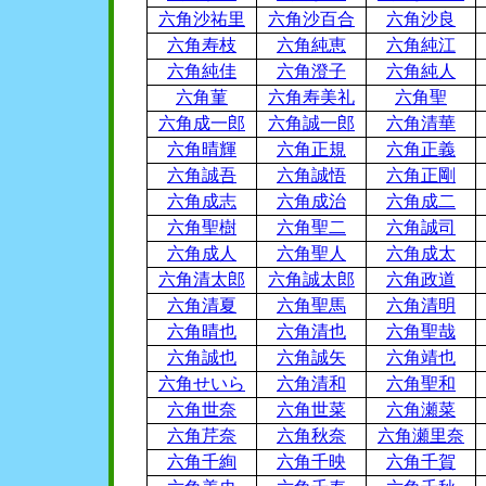
六角沙祐里
六角沙百合
六角沙良
六角寿枝
六角純恵
六角純江
六角純佳
六角澄子
六角純人
六角菫
六角寿美礼
六角聖
六角成一郎
六角誠一郎
六角清華
六角晴輝
六角正規
六角正義
六角誠吾
六角誠悟
六角正剛
六角成志
六角成治
六角成二
六角聖樹
六角聖二
六角誠司
六角成人
六角聖人
六角成太
六角清太郎
六角誠太郎
六角政道
六角清夏
六角聖馬
六角清明
六角晴也
六角清也
六角聖哉
六角誠也
六角誠矢
六角靖也
六角せいら
六角清和
六角聖和
六角世奈
六角世菜
六角瀬菜
六角芹奈
六角秋奈
六角瀬里奈
六角千絢
六角千映
六角千賀