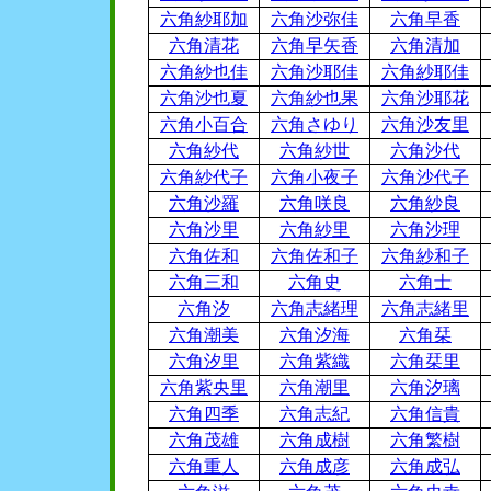
六角紗耶加
六角沙弥佳
六角早香
六角清花
六角早矢香
六角清加
六角紗也佳
六角沙耶佳
六角紗耶佳
六角沙也夏
六角紗也果
六角沙耶花
六角小百合
六角さゆり
六角沙友里
六角紗代
六角紗世
六角沙代
六角紗代子
六角小夜子
六角沙代子
六角沙羅
六角咲良
六角紗良
六角沙里
六角紗里
六角沙理
六角佐和
六角佐和子
六角紗和子
六角三和
六角史
六角士
六角汐
六角志緒理
六角志緒里
六角潮美
六角汐海
六角栞
六角汐里
六角紫織
六角栞里
六角紫央里
六角潮里
六角汐璃
六角四季
六角志紀
六角信貴
六角茂雄
六角成樹
六角繁樹
六角重人
六角成彦
六角成弘