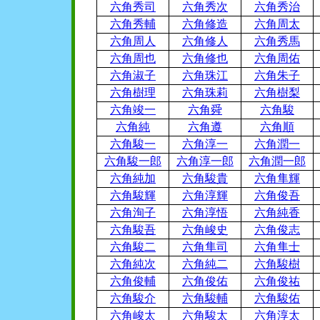
六角秀司
六角秀次
六角秀治
六角秀輔
六角修造
六角周太
六角周人
六角修人
六角秀馬
六角周也
六角修也
六角周佑
六角淑子
六角珠江
六角朱子
六角樹理
六角珠莉
六角樹梨
六角竣一
六角舜
六角駿
六角純
六角遵
六角順
六角駿一
六角淳一
六角潤一
六角駿一郎
六角淳一郎
六角潤一郎
六角純加
六角駿貴
六角隼輝
六角駿輝
六角淳輝
六角俊吾
六角洵子
六角淳悟
六角純香
六角駿吾
六角峻史
六角俊志
六角駿二
六角隼司
六角隼士
六角純次
六角純二
六角駿樹
六角俊輔
六角俊佑
六角俊祐
六角駿介
六角駿輔
六角駿佑
六角峻太
六角駿太
六角淳太