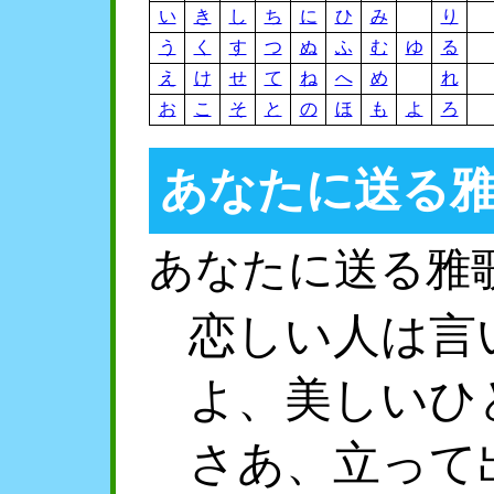
い
き
し
ち
に
ひ
み
り
う
く
す
つ
ぬ
ふ
む
ゆ
る
え
け
せ
て
ね
へ
め
れ
お
こ
そ
と
の
ほ
も
よ
ろ
あなたに送る
あなたに送る雅
恋しい人は言
よ、美しいひ
さあ、立って