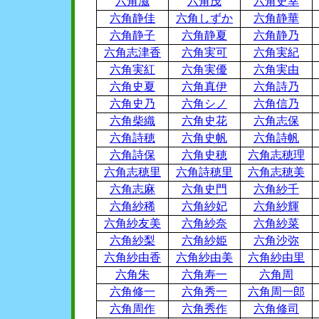
六角滋
六角茂
六角史幸
六角静佳
六角しずか
六角静華
六角静子
六角静夏
六角静乃
六角志津香
六角実可
六角実紀
六角実紅
六角実優
六角実由
六角史夏
六角真伊
六角詩乃
六角史乃
六角シノ
六角信乃
六角柴織
六角史花
六角志保
六角詩穂
六角史帆
六角詩帆
六角詩保
六角史穂
六角志穂理
六角志穂里
六角詩穂里
六角志穂美
六角志麻
六角史門
六角紗千
六角紗稀
六角紗妃
六角紗輝
六角紗友美
六角紗奈
六角紗菜
六角紗梨
六角紗姫
六角沙弥
六角紗由香
六角紗由美
六角紗由里
六角朱
六角寿一
六角周
六角修一
六角秀一
六角周一郎
六角周作
六角秀作
六角修司