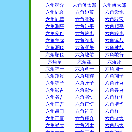
六角舜介
六角俊太郎
六角峻太郎
六角純奈
六角純菜
六角舜也
六角純華
六角潤弥
六角駿宏
六角潤平
六角純平
六角順平
六角俊也
六角峻也
六角竣也
六角隼弥
六角絢也
六角淳哉
六角潤也
六角潤矢
六角純哉
六角順也
六角峻佑
六角駿行
六角章
六角笙
六角翔
六角祥一
六角章一
六角翔一
六角翔貴
六角翔輝
六角翔子
六角詳子
六角匠子
六角匠吾
六角彰吾
六角彰悟
六角昇吾
六角省吾
六角省悟
六角祥伍
六角正吾
六角正悟
六角聖悟
六角昌司
六角祥司
六角祥二
六角正直
六角翔介
六角省太
六角昇大
六角昭太
六角晶太