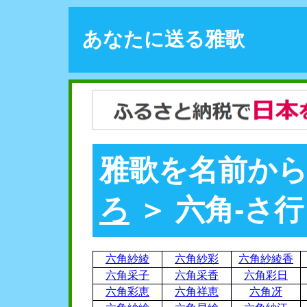
あなたに送る雅歌
雅歌を名前から
ろ
＞ 六角-さ行
六角紗綾
六角紗彩
六角紗綾香
六角采子
六角采香
六角彩日
六角彩恵
六角祥恵
六角冴