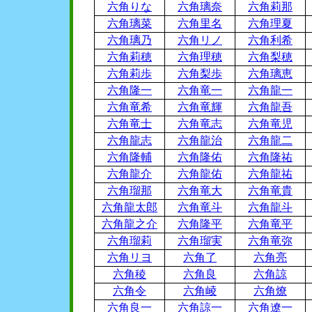
六角りな
六角璃奈
六角莉那
六角璃菜
六角里名
六角理夏
六角璃乃
六角リノ
六角利希
六角莉穂
六角理穂
六角梨穂
六角莉歩
六角梨歩
六角璃恵
六角隆一
六角竜一
六角龍一
六角竜希
六角竜輝
六角龍吾
六角竜士
六角竜志
六角竜児
六角龍志
六角龍治
六角龍二
六角隆輔
六角隆佑
六角隆祐
六角龍介
六角龍佑
六角龍祐
六角瑠那
六角竜大
六角竜貴
六角龍太郎
六角竜斗
六角龍斗
六角龍之介
六角隆平
六角竜平
六角瑠莉
六角瑠実
六角竜弥
六角リヨ
六角了
六角亮
六角稜
六角良
六角諒
六角令
六角崚
六角燎
六角良一
六角諒一
六角遼一