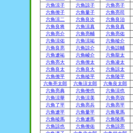
六角涼子
六角諒子
六角亮子
六角僚子
六角量子
六角亮司
六角涼二
六角良次
六角良治
六角良将
六角涼真
六角良真
六角亮介
六角亮輔
六角亮佑
六角涼佑
六角涼祐
六角稜介
六角良亮
六角諒介
六角諒輔
六角遼祐
六角崚介
六角龍太
六角亮大
六角僚太
六角凌太
六角良太
六角良大
六角諒太
六角僚平
六角稜平
六角陵平
六角亮太郎
六角涼太郎
六角良太郎
六角亮典
六角僚也
六角涼也
六角涼華
六角涼美
六角亮弥
六角了平
六角亮兵
六角亮平
六角遼平
六角量平
六角竜馬
六角稜馬
六角遼馬
六角陵馬
六角諒也
六角僚佑
六角諒亮