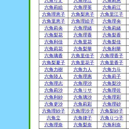
六角りえ
六角理江
六角莉恵
六角莉絵
六角理英
六角莉江
六角理恵子
六角梨恵子
六角里江子
六角里恵子
六角理絵子
六角理央
六角莉央
六角理緒
六角莉緒
六角梨花
六角理香
六角梨香
六角利佳
六角里花
六角梨佳
六角莉花
六角梨華
六角利華
六角璃香
六角里佳子
六角理香子
六角梨夏子
六角里花子
六角里香子
六角力樹
六角力人
六角力斗
六角陸人
六角理惠
六角莉子
六角理志
六角理沙
六角梨沙
六角莉沙
六角リサ
六角理佐
六角利紗
六角璃沙
六角理彩
六角吏沙
六角莉彩
六角理砂
六角理紗子
六角理沙子
六角梨紗子
六角立
六角律子
六角りつ子
六角理奈
六角梨奈
六角利奈