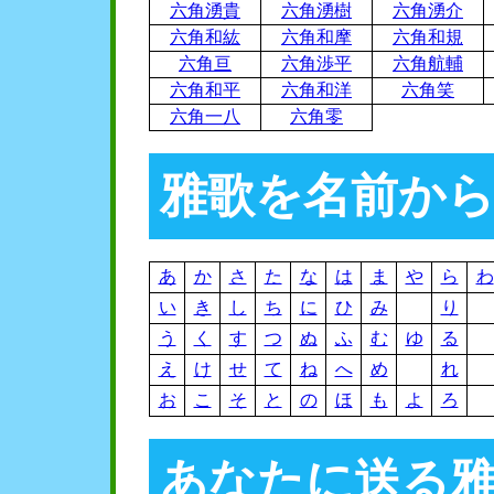
六角湧貴
六角湧樹
六角湧介
六角和紘
六角和摩
六角和規
六角亘
六角渉平
六角航輔
六角和平
六角和洋
六角笑
六角一八
六角零
雅歌を名前か
あ
か
さ
た
な
は
ま
や
ら
わ
い
き
し
ち
に
ひ
み
り
う
く
す
つ
ぬ
ふ
む
ゆ
る
え
け
せ
て
ね
へ
め
れ
お
こ
そ
と
の
ほ
も
よ
ろ
あなたに送る