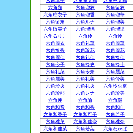
六角凛子
六角倫太郎
六角林太郎
六角類
六角瑠衣
六角留衣
六角瑠衣子
六角瑠香
六角瑠華
六角留奈
六角ルナ
六角瑠美
六角留美子
六角瑠璃
六角瑠里
六角るりこ
六角伶
六角怜
六角麗衣
六角礼華
六角麗華
六角怜香
六角玲花
六角麗花
六角麗佳
六角礼佳
六角怜佳
六角令子
六角怜史
六角怜士
六角礼菜
六角令奈
六角麗菜
六角麗美
六角礼美
六角伶美
六角玲央
六角礼央
六角玲央奈
六角玲那
六角レナ
六角玲美
六角連
六角論
六角環
六角和音
六角和香
六角和佳
六角和香子
六角和可子
六角若子
六角稚菜
六角和佳奈
六角稚奈
六角和佳菜
六角若葉
六角わかば