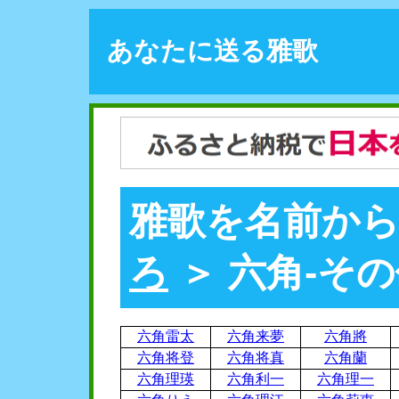
あなたに送る雅歌
雅歌を名前から
ろ
＞ 六角-その
六角雷太
六角来夢
六角將
六角将登
六角将真
六角蘭
六角理瑛
六角利一
六角理一