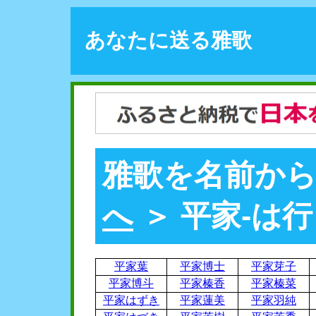
あなたに送る雅歌
雅歌を名前から
へ
＞ 平家-は行
平家葉
平家博士
平家芽子
平家博斗
平家榛香
平家榛菜
平家はずき
平家蓮美
平家羽純