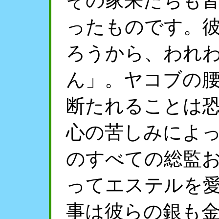
その家来たちも
ったものです。
ろうから、われ
ん」。ヤコブの
断たれることは
心の苦しみによ
のすべての総監
ってエステルを
事は彼らの銀も