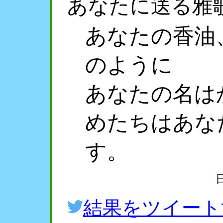
あなたに送る雅
あなたの香油
のように
あなたの名は
めたちはあな
す。
結果をツイート